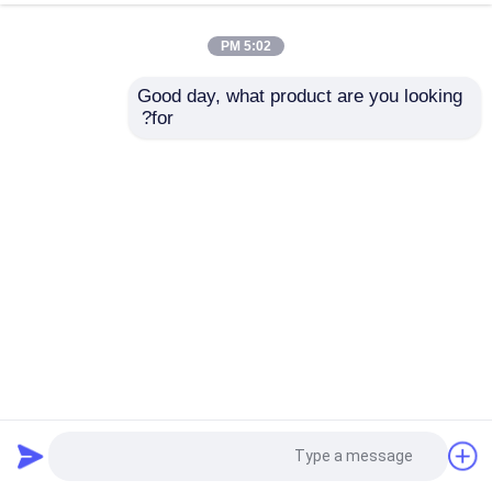
5:02 PM
Good day, what product are you looking 
for?
SSCG60-3000/10000 60kW دقة عالية وفعالة من حيث التكلفة
نظام مقعد اختبار الدينامومتر الكهربائي لاختبار أداء المحرك
اختبار دينامومتر المحرك
2026-05-15
51 المشاهدات