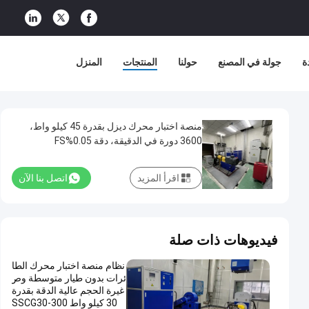
ة
جولة في المصنع
حولنا
المنتجات
المنزل
منصة اختبار محرك ديزل بقدرة 45 كيلو واط،
3600 دورة في الدقيقة، دقة 0.05%FS
اقرأ المزيد
اتصل بنا الآن
فيديوهات ذات صلة
نظام منصة اختبار محرك الطا
ئرات بدون طيار متوسطة وص
غيرة الحجم عالية الدقة بقدرة
30 كيلو واط SSCG30-300