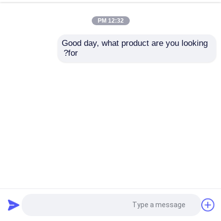
12:32 PM
Good day, what product are you looking 
for?
SSCH30-4500/18000 30KW 18000 RPM دينامومتر الكهربائي
نظام مقعد الاختبار لقياس أداء محرك EV مثل عزم الدوران
والسرعة
مقياس قوة اختبار المحرك
2026-05-15
65 المشاهدات