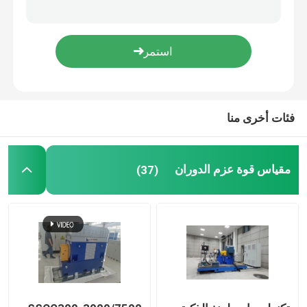
آلة تكييف المبرد
إيدي دينامومتر التيار
دينامومتر هيدروليكي
فئات أخرى منا
مقياس قوة عزم الدوران
(37)