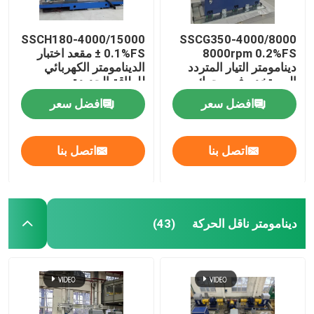
SSCH180-4000/15000
SSCG350-4000/8000
8000rpm 0.2%FS
± 0.1%FS مقعد اختبار
دينامومتر التيار المتردد
الدينامومتر الكهربائي
المستخدم في محرك
للطاقة الجديدة
السيارات عالي السرعة
افضل سعر
افضل سعر
اتصل بنا
اتصل بنا
دينامومتر ناقل الحركة
(43)