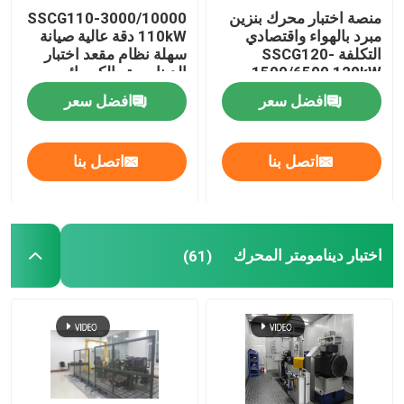
منصة اختبار محرك بنزين
SSCG110-3000/10000
مبرد بالهواء واقتصادي
110kW دقة عالية صيانة
التكلفة SSCG120-
سهلة نظام مقعد اختبار
1500/6500 120kW
الدينامومتر الكهربائي
360Nm 6500 RPM
لاختبار أداء المحرك
افضل سعر
افضل سعر
اتصل بنا
اتصل بنا
اختبار دينامومتر المحرك
(61)