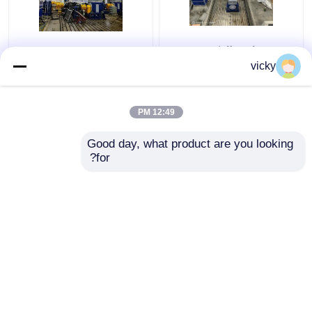
تقنية سيلونغ الذكية
SSCD350-1800-4000
المصنعة ذاتياً Sscd300-
350kW محاور السيارات
vicky
1000/3300 مقعد اختبار
واختبار ناقل الحركة نظام
أداء المحور
مقاعد الدينامومتر
الكهربائي
12:49 PM
افضل سعر
افضل سعر
Good day, what product are you looking 
for?
اتصل بنا
اتصل بنا
عرض المزيد
منزل
حول نا
اتصل بنا
Desktop Site
خريطة الموقع
Privacy Policy