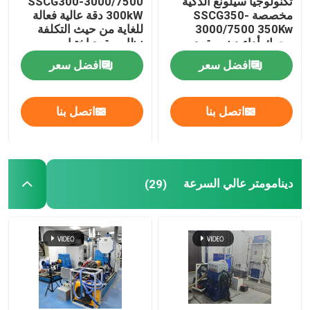
تكنولوجيا سيلونغ الذكية
SSCG300-3000/7500
مخصصة SSCG350-
300kW دقة عالية فعالة
3000/7500 350Kw
للغاية من حيث التكلفة
محرك أداء دينو مقعد
نظام مقعد اختبار
الاختبار
الدينامومتر الكهربائي
افضل سعر
افضل سعر
لاختبار أداء محرك EV
اتصل بنا
اتصل بنا
دينامومتر عالي السرعة
(29)