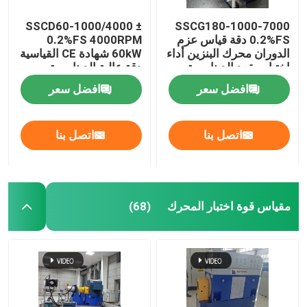
SSCD60-1000/4000 ±
SSCG180-1000-7000
0.2%FS دقة قياس عزم
0.2%FS 4000RPM
الدوران محرك البنزين أداء
60kW شهادة CE القياسية
اختبار مقعد الدينامومتر
دقة عالية الدينامومتر
الكهربائي
الكهربائي نظام مقعد
افضل سعر
افضل سعر
الاختبار لمحرك الديزل
اتصل بنا
اتصل بنا
مقياس قوة اختبار المحرك
(68)