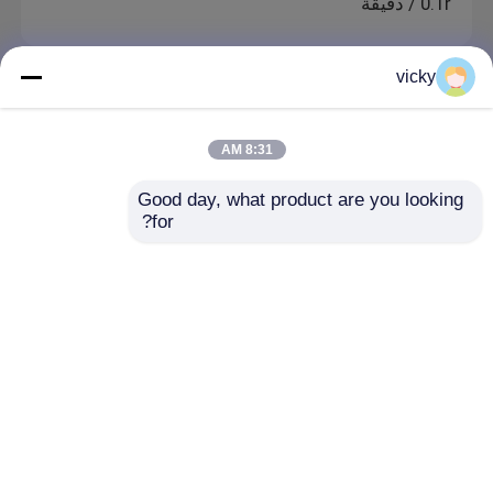
0.1r / دقيقة
vicky
إيدي دينامومتر التيار
المراقبة الذاتية 50KW Eddy Current Dynamometer
8:31 AM
في المحرك
Good day, what product are you looking 
for?
دينامومتر هيدروليكي
7500 دورة في الدقيقة مقياس ديناميكي هيدروليكي
مضغوط للاختبار الديناميكي
منزل
حول نا
اتصل بنا
Desktop Site
خريطة الموقع
Privacy Policy