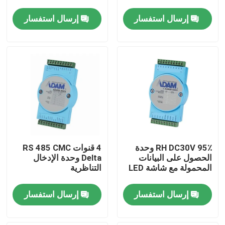
إرسال استفسار
إرسال استفسار
جولة في المصنع
مراقبة الجودة
اتصل بنا
أخبار
95٪ RH DC30V وحدة
4 قنوات RS 485 CMC
الحالات
الحصول على البيانات
Delta وحدة الإدخال
المحمولة مع شاشة LED
التناظرية
مقياس قوة عزم الدوران
إرسال استفسار
إرسال استفسار
دينامومتر عالي السرعة