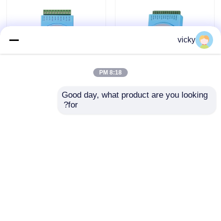
اختبار دينامومتر المحرك
vicky
مقياس قوة اختبار المحرك
8:18 PM
دينامومتر ناقل الحركة
Good day, what product are you looking 
AV125V 90٪ RH وحدة
5٪ RH 70 ° C تتابع مخرج
for?
الإدخال الحرارية
وحدة دلتا التناظرية
للإدخال
مقياس دينامومتر التيار المتردد
إرسال استفسار
إرسال استفسار
مقعد الاختبار الديناميكي
جهاز قياس استهلاك الوقود
منزل
حول نا
اتصل بنا
Desktop Site
خريطة الموقع
Privacy Policy
مقياس عزم الدوران الرقمي