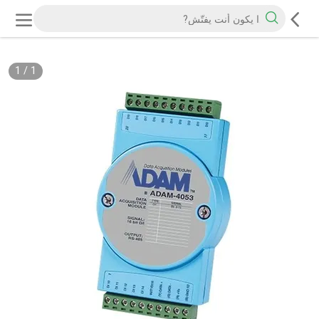
1
/
1