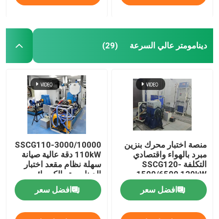
آلة تكييف المبرد
دينامومتر عالي السرعة
(29)
إيدي دينامومتر التيار
دينامومتر هيدروليكي
منصة اختبار محرك بنزين
SSCG110-3000/10000
مبرد بالهواء واقتصادي
110kW دقة عالية صيانة
التكلفة SSCG120-
سهلة نظام مقعد اختبار
1500/6500 120kW
الدينامومتر الكهربائي
360Nm 6500 RPM
لاختبار أداء المحرك
افضل سعر
افضل سعر