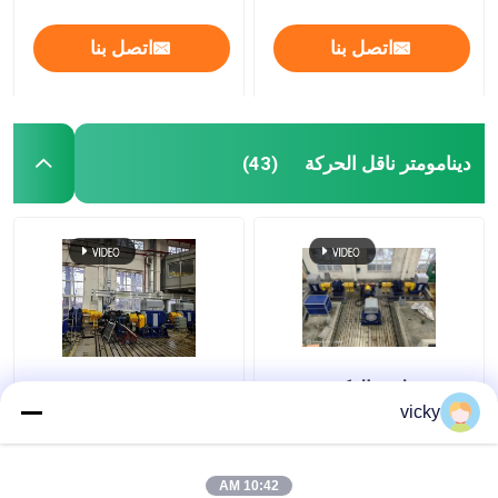
اتصل بنا
اتصل بنا
دينامومتر ناقل الحركة
(43)
تقنية سيلونغ الذكية
SSCD350-1800-4000
المصنعة ذاتياً Sscd300-
350kW محاور السيارات
vicky
1000/3300 مقعد اختبار
واختبار ناقل الحركة نظام
أداء المحور
مقاعد الدينامومتر
الكهربائي
10:42 AM
افضل سعر
افضل سعر