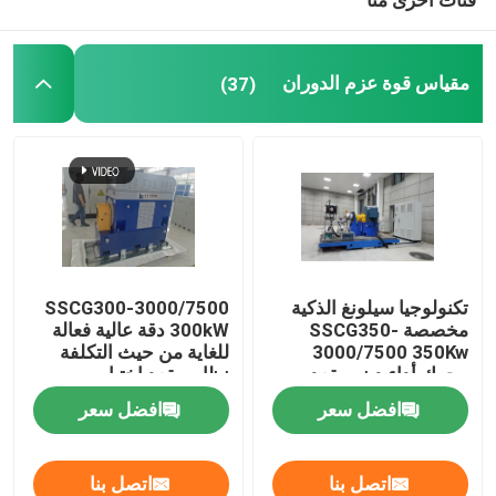
منضدة اختبار المحرك
مقياس قوة عزم الدوران
(37)
مستشعر ضغط عالي الدقة
مقعد اختبار علبة التروس
وحدة الحصول على البيانات المحمولة
تكنولوجيا سيلونغ الذكية
SSCG300-3000/7500
مخصصة SSCG350-
300kW دقة عالية فعالة
ربط سريع
3000/7500 350Kw
للغاية من حيث التكلفة
محرك أداء دينو مقعد
نظام مقعد اختبار
الاختبار
الدينامومتر الكهربائي
محرك كهربائي
افضل سعر
افضل سعر
لاختبار أداء محرك EV
تعزيز مكيف الهواء
اتصل بنا
اتصل بنا