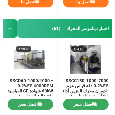
اتصل بنا
اتصل بنا
اختبار دينامومتر المحرك
(61)
SSCD60-1000/4000 ±
SSCG180-1000-7000
0.2%FS دقة قياس عزم
0.2%FS 4000RPM
الدوران محرك البنزين أداء
60kW شهادة CE القياسية
اختبار مقعد الدينامومتر
دقة عالية الدينامومتر
الكهربائي
الكهربائي نظام مقعد
افضل سعر
افضل سعر
الاختبار لمحرك الديزل