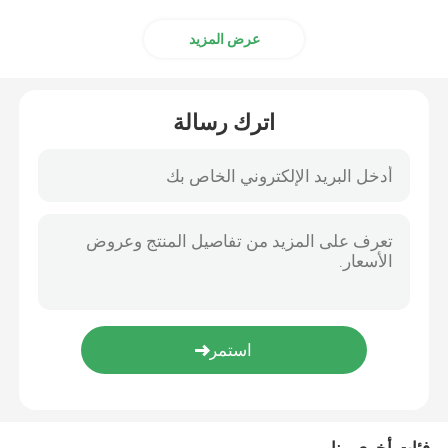
عرض المزيد
اختبار دينامومتر المحرك
مقياس قوة اختبار المحرك
اترك رسالة
دينامومتر ناقل الحركة
مقياس دينامومتر التيار المتردد
مقعد الاختبار الديناميكي
جهاز قياس استهلاك الوقود
مقياس عزم الدوران الرقمي
فئات أخرى منا