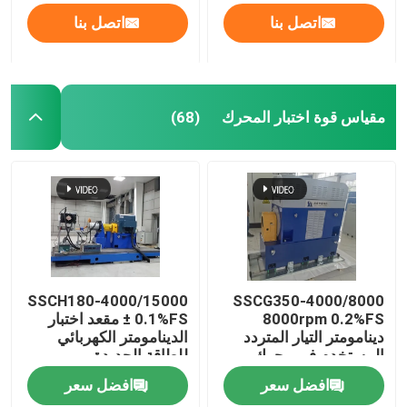
اتصل بنا
اتصل بنا
مقياس قوة اختبار المحرك
(68)
SSCH180-4000/15000
SSCG350-4000/8000
8000rpm 0.2%FS
± 0.1%FS مقعد اختبار
دينامومتر التيار المتردد
الدينامومتر الكهربائي
المستخدم في محرك
للطاقة الجديدة
السيارات عالي السرعة
افضل سعر
افضل سعر