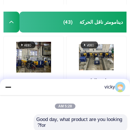
آلة تكييف المبرد
دينامومتر ناقل الحركة
(43)
إيدي دينامومتر التيار
دينامومتر هيدروليكي
تقنية سيلونغ الذكية
SSCD350-1800-4000
المصنعة ذاتياً Sscd300-
350kW محاور السيارات
vicky
1000/3300 مقعد اختبار
واختبار ناقل الحركة نظام
أداء المحور
مقاعد الدينامومتر
الكهربائي
5:28 AM
افضل سعر
افضل سعر
Good day, what product are you looking 
for?
اتصل بنا
اتصل بنا