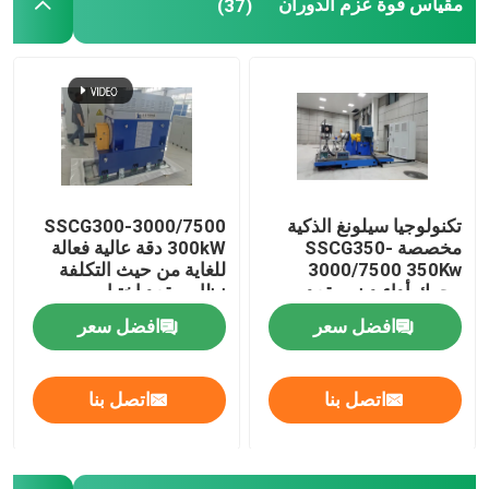
مقياس قوة عزم الدوران
(37)
تكنولوجيا سيلونغ الذكية
SSCG300-3000/7500
مخصصة SSCG350-
300kW دقة عالية فعالة
3000/7500 350Kw
للغاية من حيث التكلفة
محرك أداء دينو مقعد
نظام مقعد اختبار
الاختبار
الدينامومتر الكهربائي
افضل سعر
افضل سعر
لاختبار أداء محرك EV
المنزل
اتصل بنا
اتصل بنا
المنتجات
حولنا