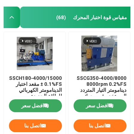
منضدة اختبار المحرك
مقياس قوة اختبار المحرك
(68)
مستشعر ضغط عالي الدقة
مقعد اختبار علبة التروس
وحدة الحصول على البيانات المحمولة
SSCH180-4000/15000
SSCG350-4000/8000
8000rpm 0.2%FS
± 0.1%FS مقعد اختبار
دينامومتر التيار المتردد
الدينامومتر الكهربائي
ربط سريع
المستخدم في محرك
للطاقة الجديدة
السيارات عالي السرعة
افضل سعر
افضل سعر
محرك كهربائي
اتصل بنا
اتصل بنا
تعزيز مكيف الهواء