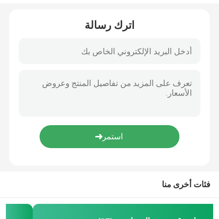
اترك رسالة
فئات أخرى منا