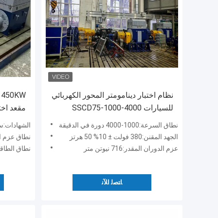
نظام اختبار دينامومتر المحور الكهربائي
للسيارات SSCD75-1000-4000
مقعد اخت
الطاقة ا
نطاق السرعة:1000-4000 دورة في الدقيقة
الشهادات:سي إم سي، O14001
الجهد المقنن:380 فولت ± 10% 50 هرتز
نطاق عزم الدوران الثا
عزم الدوران المقدر:716 نيوتن متر
نطاق الطاقة المستمر:500
ﺎﺘﺼﻟ ﺍﻶﻧ