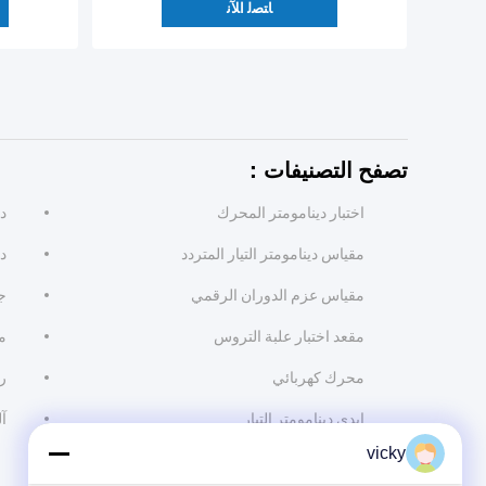
ﺎﺘﺼﻟ ﺍﻶﻧ
تصفح التصنيفات：
اختبار دينامومتر المحرك
د
مقياس دينامومتر التيار المتردد
دي
مقياس عزم الدوران الرقمي
ج
مقعد اختبار علبة التروس
م
محرك كهربائي
ر
إيدي دينامومتر التيار
آل
vicky