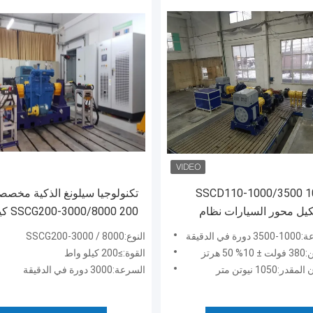
SSCD110-1000/3500 1
تكنولوجيا سيلونغ الذكية مخصص
يل محور السيارات نظام
8000 200
ار الدينامومتر الكهربائي
أداء المحرك سرير اختبار الدينو
الدقيقة
النوع:SSCG200-3000 / 8000
 هرتز
القوة:≥200 كيلو واط
1050 نيوتن متر
السرعة:3000 دورة في الدقيقة