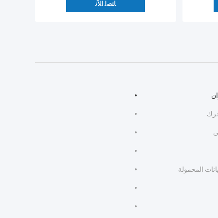
ﺎﺘﺼﻟ ﺍﻶﻧ
ان
حرك
ي
انات المحمولة