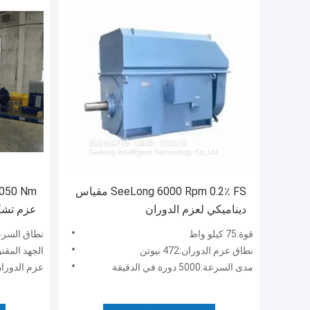
SeeLong 6000 Rpm 0.2٪ FS مقياس
050 Nm
ديناميكي لعزم الدوران
عزم تشك
مقعد اختب
قوة:75 كيلو واط
نطاق السرعة:1000-3500 دورة في 
نطاق عزم الدوران:472 نيوتن
الجهد المقنن:380 فولت ± 10% 50
مدى السرعة:5000 دورة في الدقيقة
عزم الدوران المقدر: