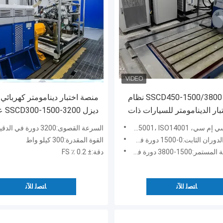
SSCD450-1500/3800 450KW نظام
منصة اختبار دينامومتر كهربائي
بار الدينامومتر للسيارات ذات
ديزل 200
لجديدة
العزم، دقة قياس عالية، صيانة
ISO9001، ISO45001، IS، سي
السرعة القصوى:3200 دورة في الدقيقة
منخفضة
بت:0-1500 دورة في الدقيقة
القوة المقدرة:300 كيلو واط
1-3800 دورة في الدقيقة
دقة:± 0.2 ٪ FS
ﺎﺘﺼﻟ ﺍﻶﻧ
ﺎﺘﺼﻟ ﺍﻶﻧ