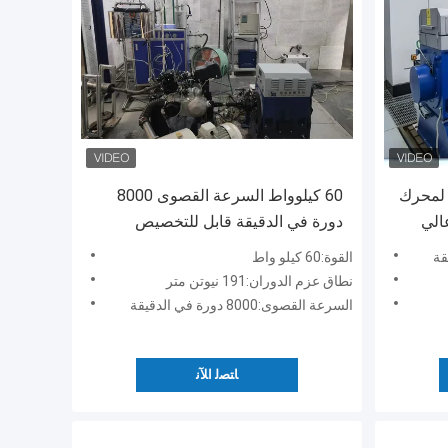
 لمحرك
60 كيلوواط السرعة القصوى 8000
SSCD300-1500-3 عالي
دورة في الدقيقة قابل للتخصيص
محرك البنزين تقييم أداء الدينامومتر
القوة:60 كيلو واط
الكهربائي نظام مقعد الاختبار
نطاق عزم الدوران:191 نيوتن متر
السرعة القصوى:8000 دورة في الدقيقة
ﺎﺘﺼﻟ ﺍﻶﻧ