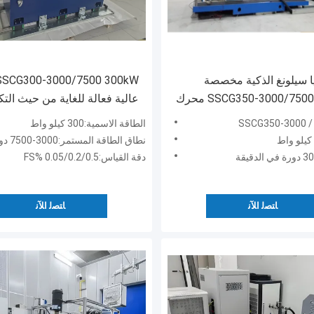
ا سيلونغ الذكية مخصصة
SSCG350-3000/7500 350Kw محرك
عالية فعالة للغاية من حيث التك
 مقعد الاختبار
نظام مقعد اختبار الدينامومتر ال
الطاقة الاسمية:300 كيلو واط
لاختبار أداء محرك EV
نطاق الطاقة المستمر:3000-7500 دورة في الدقيقة
دقة القياس:0.05/0.2/0.5 %FS
ﺎﺘﺼﻟ ﺍﻶﻧ
ﺎﺘﺼﻟ ﺍﻶﻧ