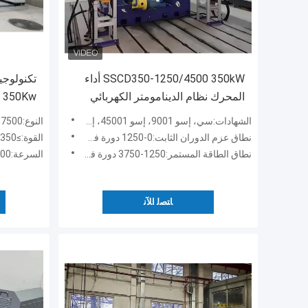
SSCD350-1250/4500 350kW أداء
تكنولوجي
المحرك نظام الدينامومتر الكهربائي
أداء دينو
الشهادات:سي، إسو 9001، إسو 45001، إسو 14001
النوع:SSCG350-3000 / 7500
نطاق عزم الدوران الثابت:0-1250 دورة في الدقيقة
القوة:≥350 كيلو واط
نطاق الطاقة المستمر:1250-3750 دورة في الدقيقة
السرعة:3000 دورة في الدقيقة
ﺎﺘﺼﻟ ﺍﻶﻧ