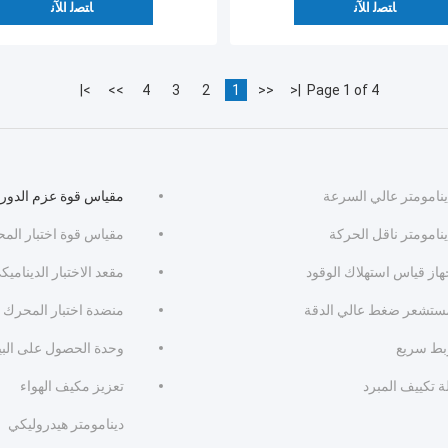
ﺎﺘﺼﻟ ﺍﻶﻧ
ﺎﺘﺼﻟ ﺍﻶﻧ
>|
>>
4
3
2
1
<<
|<
Page 1 of 4
ينامومتر عالي السرعة
مقياس قوة عزم الدور
نامومتر ناقل الحركة
مقياس قوة اختبار الم
هاز قياس استهلاك الوقود
مقعد الاختبار الديناميك
ستشعر ضغط عالي الدقة
منضدة اختبار المحرك
بط سريع
وحدة الحصول على البي
ة تكييف المبرد
تعزيز مكيف الهواء
دينامومتر هيدروليكي