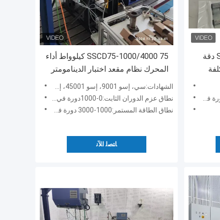
SSCG300-3000/7500 300kW دقة
SSCD75-1000/4000 75 كيلوواط أداء
لفة
المحرك نظام مقعد اختبار الدينامومتر
كهربائي
الكهربائي
الشهادات:سي، إسو 9001، إسو 45001، إسو 14001
نطاق عزم الدوران الثابت:0-1000دورة في الدقيقة
نطاق الطاقة المستمر:1000-3000 دورة في الدقيقة
ﺎﺘﺼﻟ ﺍﻶﻧ