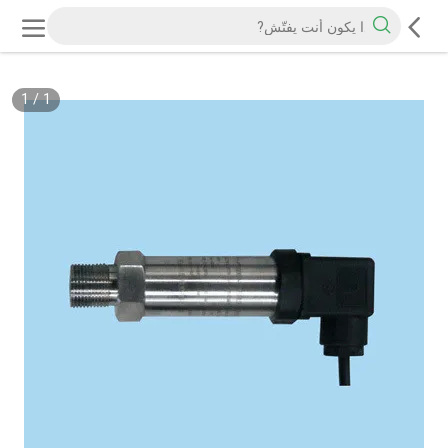
1
/
1