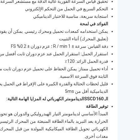
تحقيق قياس السرعة الفورية عالية الدقة مع مستشعر السرعة ا
التحكم السريع في الحمل من التحكم الإلكتروني
استجابة سريعة، مناسبة للاختبار الديناميكي
الفوائد في لمحة
يمكن استخدامه كمعدات تحميل ومحرك رئيسي. يمكن أن يقود وي
(تعليق المحرك) أثناء التثبيت
دقة القياس: سرعة ± 1 R / min ؛ عزم دوران ± 0.2% FS
استقرار الحمل: استقرار الحمل عند عزم دوران ثابت أفضل من 0.2٪ ، والسرعة الثابتة للقيادة أفضل من .1
قدرة الحمل الزائد: 120٪
أداء تحميل ممتاز: يمكن الحفاظ على تحميل عزم دوران ثابت 
الثابتة فوق السرعة الاسمية.
قليل لحظات الحثالة والقدرة الكبيرة على الإفراط في الحمل يج
الديناميكية أقل من 5ms
الـ SSC
D160
الدينامومتر الكهربائي له المزايا الهامة التالية:
توفير الطاقة
المبدأ الأساسي لدينامومتر التيار الهيدروليكي والدوران هو تح
الحرارة بعد التبريد بالماء.الطاقة المنبعثة من المحرك الرئيس
الكهربائي تحويل الطاقة الميكانيكية المولدة من قبل المحرك 
معدات أخرى.