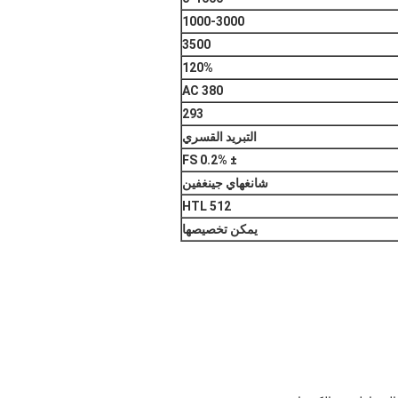
1
000-3
000
3500
120%
AC 380
293
التبريد القسري
± 0.2% FS
شانغهاي جينغفين
HTL 512
يمكن تخصيصها