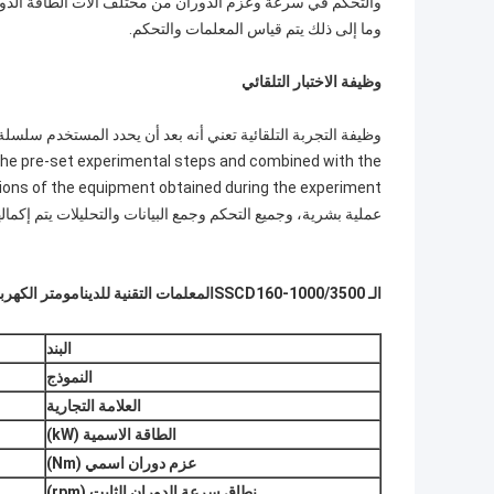
والتحكم في سرعة وعزم الدوران من مختلف آلات الطاقة الدوار
وما إلى ذلك يتم قياس المعلمات والتحكم.
وظيفة الاختبار التلقائي
the pre-set experimental steps and combined with the
عملية بشرية، وجميع التحكم وجمع البيانات والتحليلات يتم إكماله
الـ SSC
60-1000/3500
D1
المعلمات التقنية للدينامومتر الكهرب
البند
النموذج
العلامة التجارية
الطاقة الاسمية (kW)
عزم دوران اسمي (Nm)
نطاق سرعة الدوران الثابت (rpm)