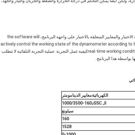
ة، ولكن أيضا يمكن التحكم في درجة الحرارة والضغط والجريان والتيار والجهد،
وظيفة التجربة التلقائية تعني أنه بعد أن يحدد المستخدم سلسلة الاختبار والمعايير المتعلقة بالاختبار على واجهة البرنامج، the software will
actively control the working state of the dynamometer according to 
real-time working conditions of the equipment obtained during the experimentكيفية عمل التجربة. عملية التجربة التلقائية لا تتطلب
ا بواسطة هذا البرنامج.
ائي
الكهربائية
معايير الدينامومتر
الـ SSC
د
160-
00
000/35
1
سيلونغ
160
1528
0-
1
000