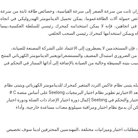
ران ثابت من سرعة الصفر إلى سرعة القياسية، وخصائص طاقة ثابتة من سرعة
ص حمولة آلات الطاقةعموما، يمكن تحميل الدينامومتر الهيدروليكي في اتجاه
 في اتجاهين، فإنه لا يمكن استخدامه كمحرك رئيسي للسلطة العكسية،بينما
اتجاه ويمكن استخدامها كمحرك رئيسي السحب الخلفي.
نية، فإن المستخدمين لا يضطرون إلى الاعتماد على الشركة المصنعة للصيانة،
ون من الضروري استبدال المضيف والمستشعراتويعتبر الدينامومتر الكهربائي المنتج
ب بنيته البسيطة وخالية من الصيانة.بالإضافة إلى أدائها الممتاز في التحكم في
كمله.يتبنى نظام عاكس التردد المتغير كمحرك للدينامومتر الكهربائي ويتبنى نظام
اختبار ومراقبة جيل جديد من Seelong's كقلب تحكم لنظام مقعد الاختبارتم تطوير نظام اختبار البرمجيات Seelong على أساس منصة C #
ويمكن أن تنفذ التحكم الديناميكي العالي للنظام.يمكن لنظام الاختبار والتحكم في Seelong إكمال دورة اختبار الإعداد ذات الصلة ودورة اختبار
كن أن يدمج نظام اختبار ومراقبة سييلونغ معدات مساعدة خارجية، وأداء
 تصميمًا وحداتيًا ، وفقًا لمتطلبات اختبار وميزانيات مختلفة ،المهندسين المحترفين لدينا سوف تخصيص