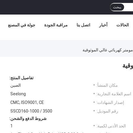
يبحث
الحالات
أخبار
اتصل بنا
مراقبة الجودة
جولة في المصنع
امومتر كهربائي عالي الموثوقية
وقية
تفاصيل المنتج:
مكان المنشأ:
الصين
اسم العلامة التجارية:
Seelong
إصدار الشهادات:
CMC, ISO9001, CE
رقم الموديل:
SSCD160-1000 / 3500
شروط الدفع والشحن:
الحد الأدنى لكمية:
1