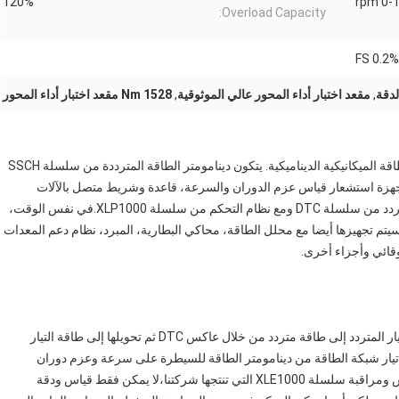
120%
0-10
Overload Capacity:
لدقة
,
مقعد اختبار أداء المحور عالي الموثوقية
,
1528 Nm مقعد اختبار أداء المحور
دينامومتر التيار المتردد من سلسلة SSCD هو الحمل لاختبار الطاقة الميكانيكية الديناميكية. يتكون دينامومتر الطاقة المترددة من سلسلة SSCH
من أجهزة استشعار قياس عزم الدوران والسرعة، قاعدة وشريط متصل بالآلات
الكهربائية. يجب أن يكون النظام مطابقًا لنظام عاكس تحويل التردد من سلسلة DTC ومع نظام التحكم من سلسلة XLP1000.في نفس الوقت،
 سيتم تجهيزها أيضا مع محلل الطاقة، محاكي البطارية، المبرد، نظام دعم المعدات
وقائي وأجزاء أخرى.
مبدأ عملها هو تحويل طاقة التيار المتردد من دينامومتر طاقة التيار المتردد إلى طاقة متردد من خلال عاكس DTC ثم تحويلها إلى طاقة التيار
تصال بالشبكة.نظام عاكس تحويل التردد DTC يضبط تيار شبكة الطاقة من دينامومتر الطاقة للسيطرة على سرعة وعزم دوران
المحرك الرئيسيعلى سبيل المثال، عندما تستخدم مع نظام قياس ومراقبة سلسلة XLE1000 التي تنتجها شركتنا،لا يمكن فقط قياس ودقة