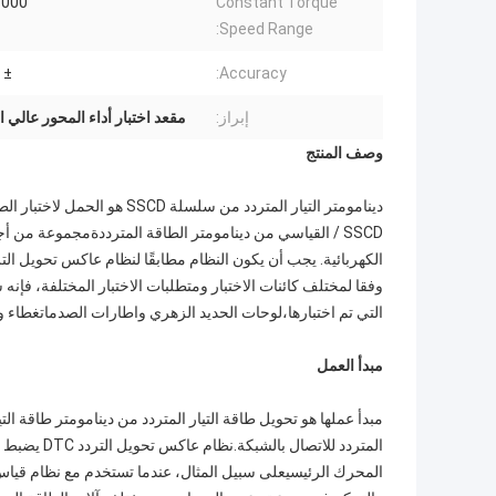
00 rpm
Constant Torque
Speed Range:
± 0.2% FS
Accuracy:
إبراز:
مقعد اختبار أداء المحور عالي ا
وصف المنتج
/ SSCD القياسي من دينامومتر الطاقة المترددةمجموعة 
وفقا لمختلف كائنات الاختبار ومتطلبات الاختبار المختلفة، فإنه
التي تم اختبارها،لوحات الحديد الزهري واطارات الصدماتغطاء 
مبدأ العمل
المتردد للا