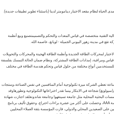
الحياة لنظام مقعد الاختبار دينامومتر لدينا (باستثناء تطوير تطبيقات جديدة).
الية التقنية متخصصة في قياس المعدات والتحكم والتصميمتصنيع وبيع أنظمة
قع في مدينة زهور البيوني الجميلة - لويانغ، عاصمة الله.
 معدات الاختبار لمحركات الطاقة الجديدة وأنظمة الطاقة الهجينة والمحركات والتحويلات
م قياس ومراقبة، إمدادات الطاقة المشتركة، ونظام ضمان الحالة.التمسك بفلسفة
وفر للمستخدمين أنواع مختلفة من حلول قياس وتحكم هندسة الطاقة في مختلف
صناعة تعطي الشركة ميزة تكنولوجية أمام المنافسين في نفس الصناعة،ومنتجات
ونغ) شجاعة في الابتكار بينما تقدر اختراعاتها التكنولوجية وتطورهاوقد
سسات البحثية المحلية مثل جامعة تسينغهوا وجامعة شاندونغلقد اجتازت شهادة
المعهد المعتمد، وشهادة نظام الجودة ISO9001، وشهادة مؤسسة AAA، وحصلت على أكثر من عشرة براءات اختراع، وحقوق تأليف برنامج
 على الصعيدين المحلي والدولي، فازت المؤسسة بثقة العملاء المحليين