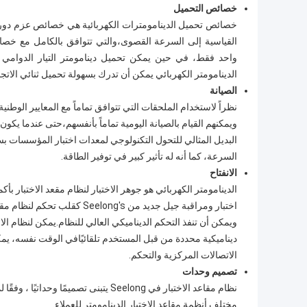
خصائص التحميل
خصائص تحميل الدينامومترات الكهربائية هي خصائص عزم دو
القياسية إلى السرعة القصوى،والتي تتوافق بالكامل مع خصائ
واحد فقط، في حين يمكن تحميل دينامومتر التيار الدوامي
الدينامومتر الكهربائي يمكن أن تدرك بسهولة تحميل ثنائي ال
الصيانة
نظراً لاستخدام الملحقات التي تتوافق تماماً مع المعايير الوط
ويمكنهم القيام بالصيانة اليومية تماماً بأنفسهم،حتى عندما يك
البديل المثالي للتحول التكنولوجي لمعدات اختبار المؤسسات بسب
السرعة، كما أنه له تأثير كبير في توفير الطاقة.
الانفتاح
الدينامومتر الكهربائي هو جوهر الاختبار لنظام مقعد الاختبار بأ
ديناميكية محددة من قبل المستخدم تلقائيًافي الوقت نفسه، يم
الاتصالات المركزية والتحكم.
تصميم وحدات
نظام مقاعد الاختبار في Seelong يتبنى
مختلف أنظمة مقاعد الاختبار الدينامومتر للعملاء.