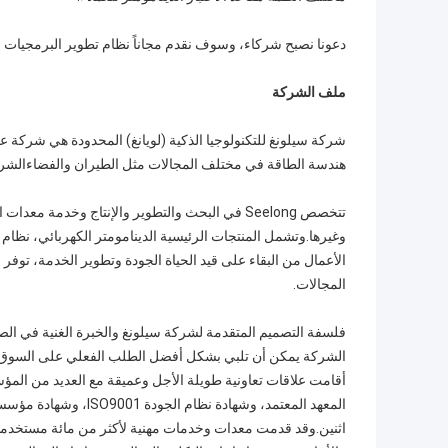
دعونا نصبح شركاء، وسوف نقدم مجاناً نظام تطوير البرمجيات مدى 
ملف الشركة
شركة سيلونغ للتكنولوجيا الذكية (لويانغ) المحدودة هي شركة ع
هندسة الطاقة في مختلف المجالات مثل الطيران والفضاءالشركة ت
تتخصص Seelong في البحث والتطوير والإنتاج وخدمة
وغيرها.وتشمل المنتجات الرئيسية الدينامومتر الكهربائي، نظا
الأعمال من البقاء على قيد الحياة الجودة وتطوير الخدمة، ت
المجالات.
فلسفة التصميم المتقدمة لشركة سيلونغ والخبرة الغنية في ال
الشركة يمكن أن تلبي بشكل أفضل الطلب الفعلي على السوق(سيول
أقامت علاقات تعاونية طويلة الأجل وعميقة مع العديد من المؤ
اثنين.وقد قدمت معدات وخدمات مهنية لأكثر من مائة مستخدمين