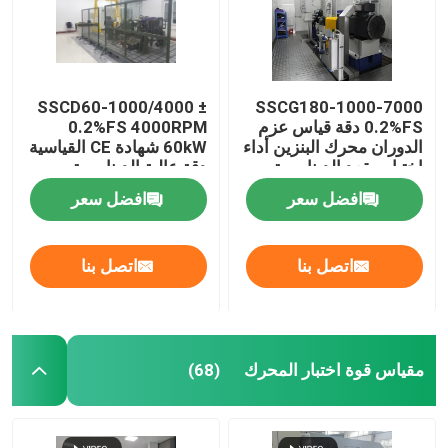
SSCD60-1000/4000 ±
SSCG180-1000-7000
0.2%FS دقة قياس عزم
0.2%FS 4000RPM
الدوران محرك البنزين أداء
60kW شهادة CE القياسية
اختبار مقعد الدينامومتر
دقة عالية الدينامومتر
الكهربائي
الكهربائي نظام مقعد
افضل سعر
افضل سعر
الاختبار لمحرك الديزل
اتصل بنا
اتصل بنا
مقياس قوة اختبار المحرك
(68)