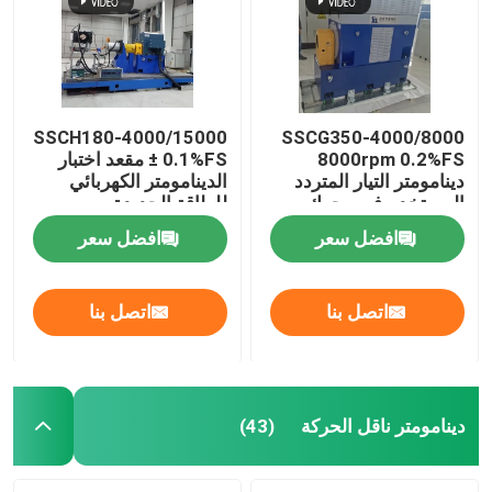
SSCH180-4000/15000
SSCG350-4000/8000
8000rpm 0.2%FS
± 0.1%FS مقعد اختبار
دينامومتر التيار المتردد
الدينامومتر الكهربائي
المستخدم في محرك
للطاقة الجديدة
السيارات عالي السرعة
افضل سعر
افضل سعر
اتصل بنا
اتصل بنا
دينامومتر ناقل الحركة
(43)