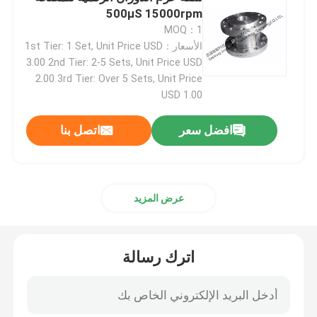
500μS 15000rpm
MOQ：1
منضدة اختبار المحرك
الأسعار：1st Tier: 1 Set, Unit Price USD
3.00 2nd Tier: 2-5 Sets, Unit Price USD
مستشعر ضغط عالي الدقة
2.00 3rd Tier: Over 5 Sets, Unit Price
USD 1.00
مقعد اختبار علبة التروس
افضل سعر
اتصل بنا
وحدة الحصول على البيانات المحمولة
عرض المزيد
ربط سريع
اترك رسالة
محرك كهربائي
تعزيز مكيف الهواء