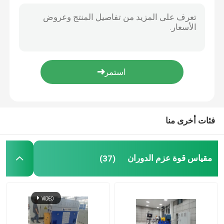
آلة تكييف المبرد
إيدي دينامومتر التيار
دينامومتر هيدروليكي
فئات أخرى منا
مقياس قوة عزم الدوران
(37)