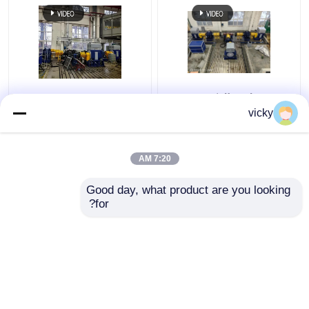
تقنية سيلونغ الذكية
SSCD350-1800-4000
المصنعة ذاتياً Sscd300-
350kW محاور السيارات
vicky
1000/3300 مقعد اختبار
واختبار ناقل الحركة نظام
أداء المحور
مقاعد الدينامومتر
الكهربائي
7:20 AM
افضل سعر
افضل سعر
Good day, what product are you looking 
for?
اتصل بنا
اتصل بنا
عرض المزيد