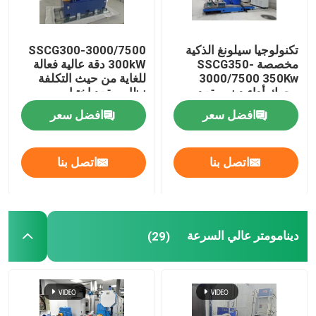
تكنولوجيا سيلونغ الذكية
SSCG300-3000/7500
مخصصة SSCG350-
300kW دقة عالية فعالة
3000/7500 350Kw
للغاية من حيث التكلفة
محرك أداء دينو مقعد
نظام مقعد اختبار
الاختبار
الدينامومتر الكهربائي
افضل سعر
افضل سعر
لاختبار أداء محرك EV
اتصل بنا
اتصل بنا
دينامومتر عالي السرعة
(29)