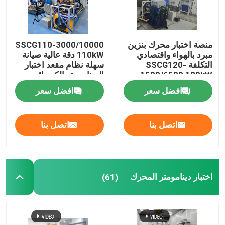
منصة اختبار محرك بنزين
SSCG110-3000/10000
مبرد بالهواء واقتصادي
110kW دقة عالية صيانة
التكلفة SSCG120-
سهلة نظام مقعد اختبار
1500/6500 120kW
الدينامومتر الكهربائي
360Nm 6500 RPM
لاختبار أداء المحرك
افضل سعر
افضل سعر
اتصل بنا
اتصل بنا
اختبار دينامومتر المحرك
(61)