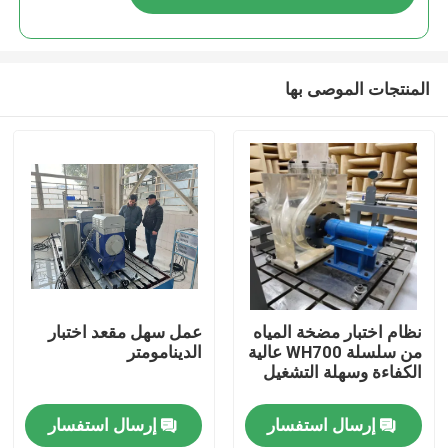
المنتجات الموصى بها
المنزل
نظام اختبار مضخة المياه
عمل سهل مقعد اختبار
من سلسلة WH700 عالية
الدينامومتر
الكفاءة وسهلة التشغيل
المنتجات
إرسال استفسار
إرسال استفسار
حولنا