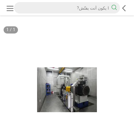
1
/
1