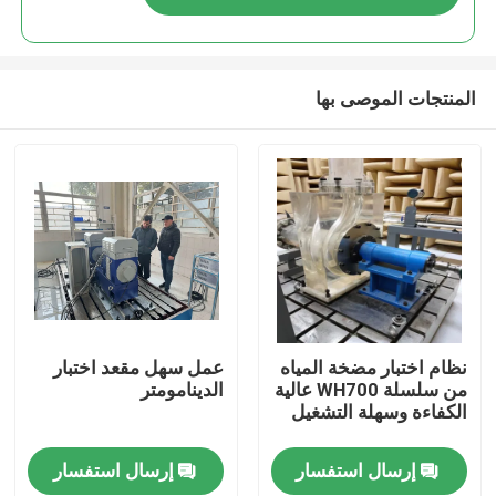
المنتجات الموصى بها
المنزل
نظام اختبار مضخة المياه
عمل سهل مقعد اختبار
من سلسلة WH700 عالية
الدينامومتر
الكفاءة وسهلة التشغيل
المنتجات
إرسال استفسار
إرسال استفسار
حولنا