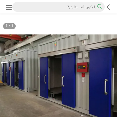
1
/
1