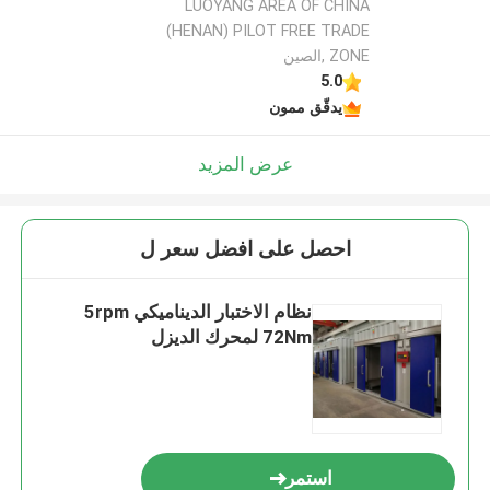
LUOYANG AREA OF CHINA
(HENAN) PILOT FREE TRADE
ZONE ,الصين
5.0
يدقّق ممون
عرض المزيد
احصل على افضل سعر ل
نظام الاختبار الديناميكي 5rpm
72Nm لمحرك الديزل
استمر