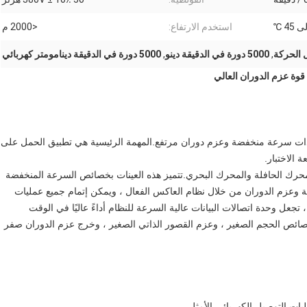
استخدم الارتفاع:
<2000 م
,
5000 دورة في الدقيقة دينو
,
5000 دورة في الدقيقة دينامومتر كهربائي
دات اختبار خاصة ذات سرعة منخفضة وعزم دوران مرتفع.المهمة الرئيسية هي تطبيق الحمل على
 الاختبار.
ومحرك الحافلة والمحرك البحري.تتميز هذه العينات بخصائص السرعة المنخفضة
لتحكم الدقيق في السرعة وعزم الدوران من خلال نظام العاكس الفعال ، ويمكن إتمام جميع عمليات
تجعل وحدة اتصالات البيانات عالية السرعة للنظام أداءً عاليًا في الوقت
ي.يتميز مقياس القوة الديناميكي من سلسلة SMMC بخصائص الحجم الصغير ، وعزم القصور الذاتي الصغير ، وخرج عزم الدوران صفر
ات التوصيل الكهربائي الأمثل