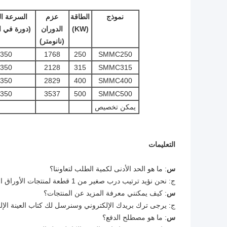
نموذج
الطاقة
عزم
السرعة ال
(KW)
الدوران
(دورة في ا
(نانومتر)
350
1768
250
SMMC250
350
2128
315
SMMC315
350
2829
400
SMMC400
350
3537
500
SMMC500
يمكن تخصيص
التعليمات
س
: ما هو الحد الأدنى لكمية الطلب لتعاوننا؟
ج: نحن نؤيد ترتيب درب صغير من 1 قطعة لمنتجات الأوراق المالية.
س
: كيف يمكنني معرفة المزيد عن المنتجات؟
ج: يرجى ترك بريدك الإلكتروني وسنرسل لك كتاب العينة الإل
س
: ما هو مصطلح الدفع؟