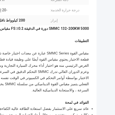
درجة حرارة الخدمة:
-20 إلى 45 ℃
إبراز:
200 كيلوواط ناقل الحركة
SMMC 132-200KW 5000 دورة في الدقيقة 0.2٪ FS مقياس قوة عزم الدوران العالي
التطبيقات
مقياس القوة SMMC Series عبارة عن مع
قطعة الاختبار.يحتوي مقياس القوة أيضًا على وظيفة قيادة قطعة
الغرض الرئيسي منه هو اختبار أداء محرك السيارة التجارية 
وعزم الدوران العالي.تدرك SMMC ا
الاختبار بواسطة أوامر التحكم في الكمبيوتر.في الوقت نفسه ، 
الفعل
السرعة ، والاستجابة الديناميكية العالية.
الفوائد في لمحة
عائد سريع على الاستثمار بفضل استعادة الطاقة عالية الكفاءة
تكاليف تركيب منخفضة من خلال أبعاد الخزانة المدمجة ومتطلب