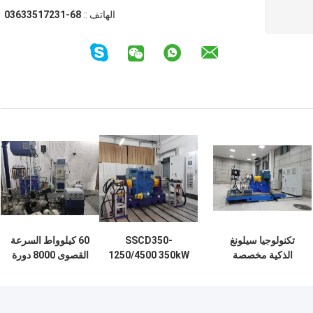
الهاتف ::
86-13271533630
تكنولوجيا سيلونغ
SSCD350-
60 كيلوواط السرعة
الذكية مخصصة
1250/4500 350kW
القصوى 8000 دورة
SSCG350-
أداء المحرك نظام
في الدقيقة قابل
3000/7500 350Kw
الدينامومتر الكهربائي
للتخصيص محرك
محرك أداء دينو مقعد
البنزين تقييم أداء