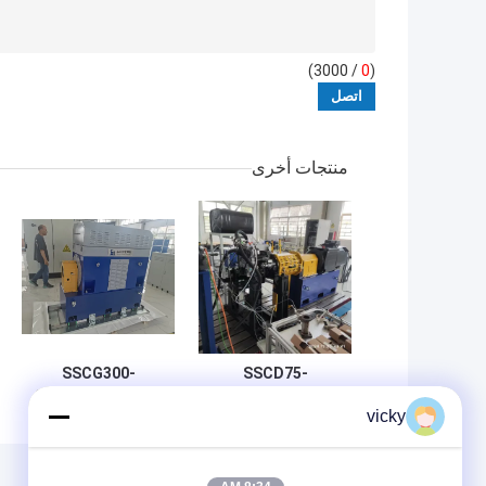
/ 3000)
0
(
منتجات أخرى
SSCG300-
SSCD75-
3000/7500 300kW
1000/4000 75
vicky
كيلوواط أداء المحرك
دقة عالية فعالة للغاية
نظام مقعد اختبار
من حيث التكلفة
الدينامومتر الكهربائي
نظام مقعد اختبار