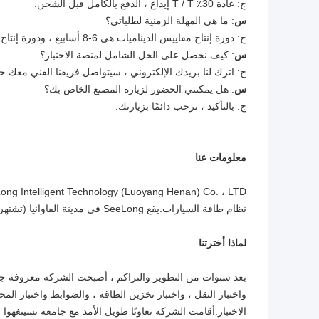
ج: عادة 30٪ T / T إيداع ، الدفع بالكامل قبل الشحن.
س
: ما هي المهلة الزمنية لطلباتي؟
ج: دورة إنتاج مقاييس الديناميات هي 6-8 أسابيع ، ودورة إنتاج أجهزة الاستشعار هي 2-3 أسابيع ، والمنتجات الأخرى يرجى الاتصال بنا.
س
: كيف نحصل على الحل الشامل لمنصة الاختبار؟
ج: اترك لنا بريدك الإلكتروني ، سيتواصل فريقنا الفني معك ح
س
: هل يمكنني الحضور لزيارة المصنع الخاص بك؟
ج: بالتأكيد ، نرحب دائمًا بزيارتك.
معلومات عنا
نظام طاقة السيارات.يقع SeeLong في مدينة الفاوانيا (تشتهر بالفاوانيا) - لويانغ ، وهي أيضًا العاصمة القديمة لـ13 أسرة.
لماذا أخترتنا
بعد سنوات من التطوير والتراكم ، أصبحت الشركة معروفة جيد
واختبار النقل ، واختبار تخزين الطاقة ، والضوابط واختبار ال
الاختبار.أقامت الشركة تعاونًا طويل الأمد مع جامعة تسينغهو