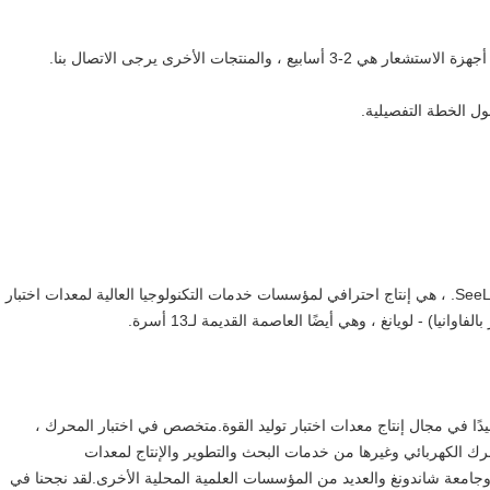
ول الخطة التفصيلية.
SeeLong Intelligent Technology (Luoyang Henan) Co. ، LTD. ، هي إنتاج احترافي لمؤسسات خدمات التكنولوجيا العالية لمعدات اختبار
ًا في مجال إنتاج معدات اختبار توليد القوة.متخصص في اختبار المحرك ،
محرك الكهربائي وغيرها من خدمات البحث والتطوير والإنتاج لمعدات
ا وجامعة شاندونغ والعديد من المؤسسات العلمية المحلية الأخرى.لقد نجحنا في