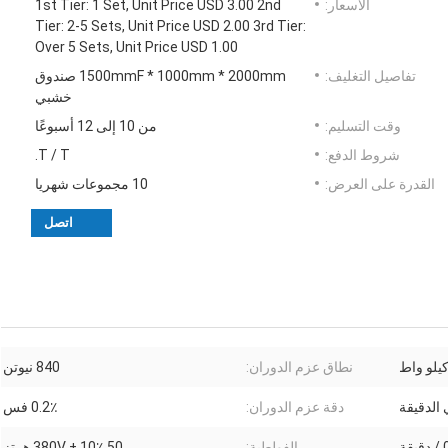
الأسعار:
1st Tier: 1 Set, Unit Price USD 3.00 2nd
Tier: 2-5 Sets, Unit Price USD 2.00 3rd Tier:
Over 5 Sets, Unit Price USD 1.00
تفاصيل التغليف:
1500mmF * 1000mm * 2000mm صندوق
خشبي
وقت التسليم:
من 10 إلى 12 أسبوعًا
شروط الدفع:
T / T.
القدرة على العرض:
10 مجموعات شهريا
اتصل
نطاق عزم الدوران:
840 نيوتن
دقة عزم الدوران:
0.2٪ فس
قة
الفولطية:
380V ± 10٪ 50 هرتز