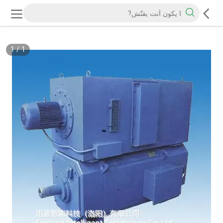
1
/
1