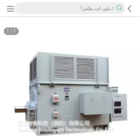
1
/
1