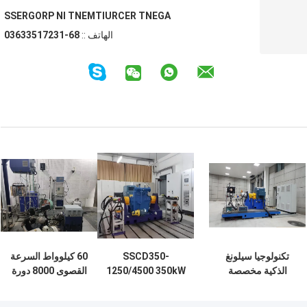
AGENT RECRUITMENT IN PROGRESS
الهاتف ::
86-13271533630
تكنولوجيا سيلونغ
SSCD350-
60 كيلوواط السرعة
الذكية مخصصة
1250/4500 350kW
القصوى 8000 دورة
SSCG350-
أداء المحرك نظام
في الدقيقة قابل
3000/7500 350Kw
الدينامومتر الكهربائي
للتخصيص محرك