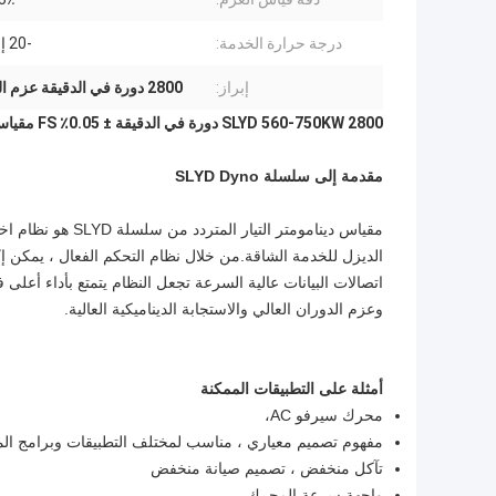
درجة حرارة الخدمة:
-20 إلى 45 ℃
إبراز:
2800 دورة في الدقيقة عزم الدوران دينامومتر
SLYD 560-750KW 2800 دورة في الدقيقة ± 0.05٪ FS مقياس ديناميكي وعزم دوران عالي
مقدمة إلى سلسلة SLYD Dyno
مقياس دينامومتر ال
الديزل للخدمة الشاقة.من خلال نظام التحكم الفعال ، يمكن إك
وعزم الدوران العالي والاستجابة الديناميكية العالية.
أمثلة على التطبيقات الممكنة
محرك سيرفو AC،
مفهوم تصميم معياري ، مناسب لمختلف التطبيقات وبرامج المي
تآكل منخفض ، تصميم صيانة منخفض
واجهة سرعة المحرك