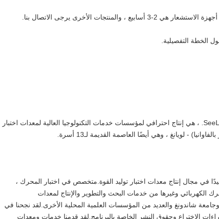
ول الخطة التفصيلية.
SeeLong Intelligent Technology (Luoyang Henan) Co. ، LTD. ، هي إنتاج احترافي لمؤسسات خدمات التكنولوجيا العالية لمعدات اختبار
ًا في مجال إنتاج معدات اختبار توليد القوة.متخصص في اختبار المحرك ،
محرك الكهربائي وغيرها من خدمات البحث والتطوير والإنتاج لمعدات
ا وجامعة شاندونغ والعديد من المؤسسات العلمية المحلية الأخرى.لقد نجحنا في
I ، وحصلنا على عشرات براءات الاختراع وحقوق النشر الخاصة بالبرنامج.لقد قدمنا ​​خدمات ومعدات