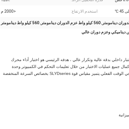
استخدم الارتفاع:
<2000 م
,
560 كيلو واط عزم الدوران دينامومتر
,
560 كيلو واط دينامومتر
تيار المتردد من سلسلة SLYD هو نظام اختبار داخلي بدقة عالية وتكرار عالي ، هدفه الرئيسي هو اختبار أداء محرك
مال جميع عمليات الاختبار من خلال تعليمات التحكم في الكمبيوتر.وحدة
اتصالات البيانات عالية السرعة تجعل النظام يتمتع بأداء أعلى في الوقت الفعلي.يتميز مقياس قوة SLYDseries بخصائص السرعة المنخفضة
زانية