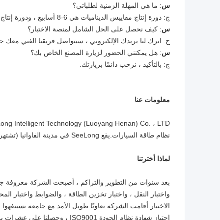
س
: ما هي المهلة الزمنية لطلباتي؟
ج: دورة إنتاج مقاييس الديناميات هي 6-8 أسابيع ، ودورة إنتاج أجهزة الاستشعار هي 2-3 أسابيع ، والمنتجات الأخرى يرجى الاتصال بنا.
س
: كيف نحصل على الحل الشامل لمنصة الاختبار؟
ج: اترك لنا بريدك الإلكتروني ، سيتواصل فريقنا الفني معك ح
س
: هل يمكنني الحضور لزيارة المصنع الخاص بك؟
ج: بالتأكيد ، نرحب دائمًا بزيارتك.
معلومات عنا
نظام طاقة السيارات.يقع SeeLong في مدينة الفاوانيا (تشتهر بالفاوانيا) - لويانغ ، وهي أيضًا العاصمة القديمة لـ13 أسرة.
لماذا أخترتنا
بعد سنوات من التطوير والتراكم ، أصبحت الشركة معروفة جيد
واختبار النقل ، واختبار تخزين الطاقة ، والضوابط واختبار ال
الاختبار.أقامت الشركة تعاونًا طويل الأمد مع جامعة تسينغهو
اجتياز شهادة نظام الجودة SO9001