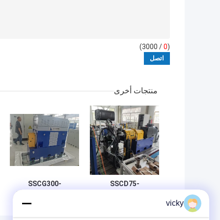
/ 3000)
0
(
منتجات أخرى
SSCG300-
SSCD75-
3000/7500 300kW
1000/4000 75
vicky
كيلوواط أداء المحرك
دقة عالية فعالة للغاية
نظام مقعد اختبار
من حيث التكلفة