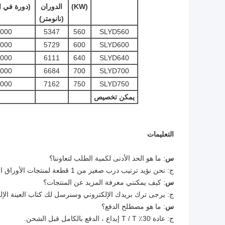
(KW)
الدوران
(دورة في ا
(نانومتر)
000
5347
560
SLYD560
000
5729
600
SLYD600
000
6111
640
SLYD640
000
6684
700
SLYD700
000
7162
750
SLYD750
يمكن تخصيص
التعليمات
س
: ما هو الحد الأدنى لكمية الطلب لتعاوننا؟
ج: نحن نؤيد ترتيب درب صغير من 1 قطعة لمنتجات الأوراق المالية.
س
: كيف يمكنني معرفة المزيد عن المنتجات؟
ج: يرجى ترك بريدك الإلكتروني وسنرسل لك كتاب العينة الإل
س
: ما هو مصطلح الدفع؟
ج: عادة 30٪ T / T إيداع ، الدفع بالكامل قبل الشحن.