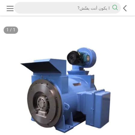
1
/
1