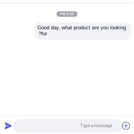
5:03 PM
اختبار دينامومتر المحرك
Good day, what product are you looking 
SSCD560-1800-4000
SSCD350-1800-4000
for?
مقياس قوة اختبار المحرك
350kW محاور السيارات
نظام اختبار مقاعد
واختبار ناقل الحركة نظام
دينامومتر كهربائي لاختبار
مقاعد الدينامومتر
المحور وناقل الحركة
الكهربائي
للمركبات بدقة قياس
دينامومتر ناقل الحركة
إرسال استفسار
إرسال استفسار
0.15% بقدرة 560 كيلو
واط
مقياس دينامومتر التيار المتردد
منزل
حول نا
اتصل بنا
Desktop Site
خريطة الموقع
Privacy Policy
مقعد الاختبار الديناميكي
جهاز قياس استهلاك الوقود
جودة
مقياس قوة عزم الدوران
مصنع الصين.Copyright
© 2026 Seelong Intelligent
Technology(Luoyang)Co.,Ltd. All Rights
مقياس عزم الدوران الرقمي
Reserved.