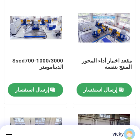
جولة في المصنع
مراقبة الجودة
اتصل بنا
مقعد اختبار أداء المحور
Sscd700-1000/3000
المنتج بنفسه
الدينامومتر
أخبار
إرسال استفسار
إرسال استفسار
الحالات
مقياس قوة عزم الدوران
vicky
دينامومتر عالي السرعة