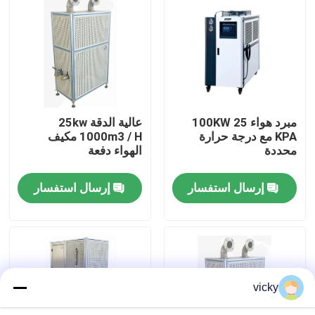
جولة في المصنع
مراقبة الجودة
مبرد هواء 100KW 25
عالية الدقة 25kw
اتصل بنا
KPA مع درجة حرارة
1000m3 / H مكيف
محددة
الهواء دفعة
أخبار
إرسال استفسار
إرسال استفسار
الحالات
مقياس قوة عزم الدوران
vicky
دينامومتر عالي السرعة