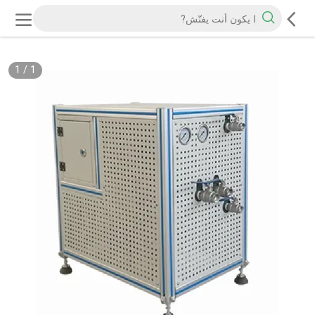
1
/
1