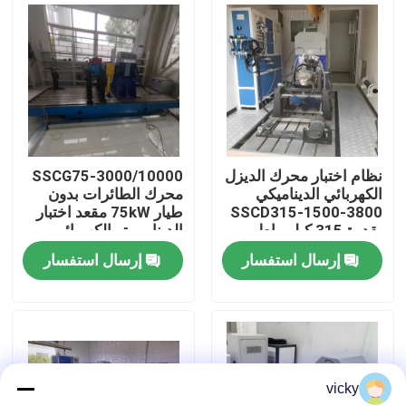
جولة في المصنع
مراقبة الجودة
اتصل بنا
نظام اختبار محرك الديزل
SSCG75-3000/10000
الكهربائي الديناميكي
محرك الطائرات بدون
SSCD315-1500-3800
طيار 75kW مقعد اختبار
أخبار
بقدرة 315 كيلو واط
الدينامومتر الكهربائي
إرسال استفسار
إرسال استفسار
الحالات
مقياس قوة عزم الدوران
vicky
دينامومتر عالي السرعة