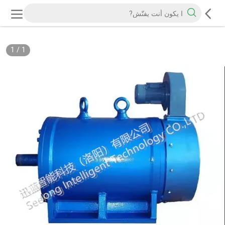
1
/
1