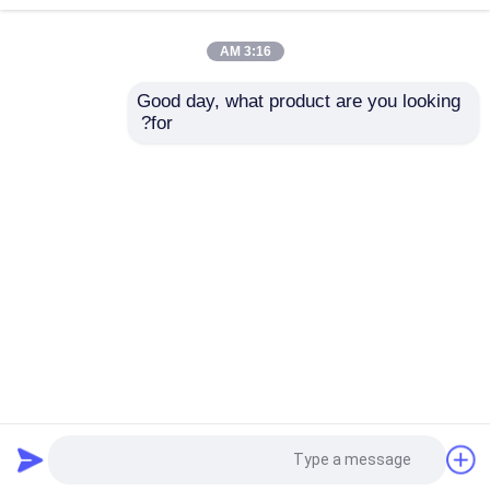
3:16 AM
اختبار دينامومتر المحرك
Good day, what product are you looking 
SSCD200-1000/3300
SSCH132-
for?
مقياس قوة اختبار المحرك
200kW 1910 Nm ±
4000/15000 132KW
New Energy Motor
0.2%FS دقة عالية
Dynamometer Test
موثوقية عالية الدينامومتر
Bench System
الكهربائي نظام مقعد
دينامومتر ناقل الحركة
إرسال استفسار
إرسال استفسار
الاختبار لاختبار أداء
المحور
مقياس دينامومتر التيار المتردد
منزل
حول نا
اتصل بنا
Desktop Site
خريطة الموقع
Privacy Policy
مقعد الاختبار الديناميكي
جهاز قياس استهلاك الوقود
جودة
مقياس قوة عزم الدوران
مصنع الصين.Copyright
© 2026 Seelong Intelligent
Technology(Luoyang)Co.,Ltd. All Rights
مقياس عزم الدوران الرقمي
Reserved.