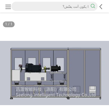
1
/
1