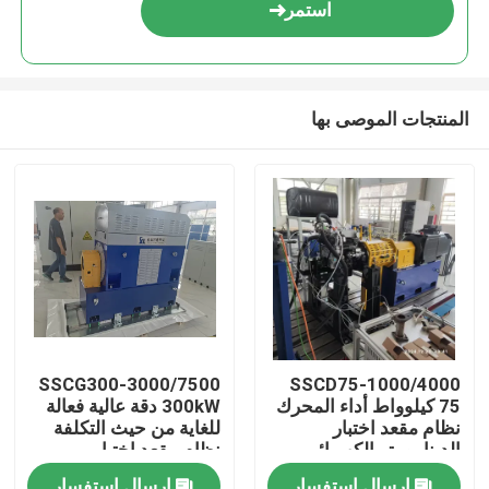
استمر
المنتجات الموصى بها
المنزل
SSCG300-3000/7500
SSCD75-1000/4000
75 كيلوواط أداء المحرك
300kW دقة عالية فعالة
المنتجات
نظام مقعد اختبار
للغاية من حيث التكلفة
الدينامومتر الكهربائي
نظام مقعد اختبار
الدينامومتر الكهربائي
حولنا
إرسال استفسار
إرسال استفسار