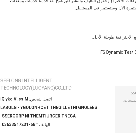
 ، وحصلنا على عشرات براءات الاختراع وحقوق التأليف والنشر للبرنامج.لقد قدمنا ​​خدمات ومعدات
 الاحترافية طويلة الأجل.
SEELONG INTELLIGENT
TECHNOLOGY(LUOYANG)CO.,LTD
اتصل شخص:
Miss. Vicky Qi
SEELONG INTELLIGENT TECHNOLOGY - GLOBAL
AGENT RECRUITMENT IN PROGRESS
الهاتف ::
86-13271533630