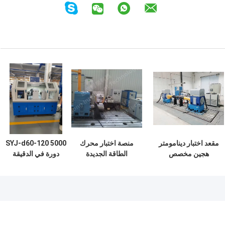
مقعد اختبار دينامومتر
منصة اختبار محرك
SYJ-d60-120 5000
هجين مخصص
الطاقة الجديدة
دورة في الدقيقة
لمحرك
SSCH30 30kw
مقعد اختبار المحامل
64Nm قياس السرعة
لقياس المحامل ذات
القطر الداخلي 60-
120mm