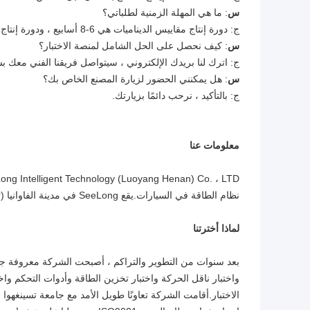
س
: ما هي المهلة الزمنية لطلباتي؟
ج: دورة إنتاج مقاييس الديناميات هي 6-8 أسابيع ، ودورة إنتاج أجهزة الاستشعار هي 2-3 أسابيع ، والمنتجات الأخرى يرجى الاتصال بنا.
س
: كيف نحصل على الحل الشامل لمنصة الاختبار؟
ج: اترك لنا بريدك الإلكتروني ، سيتواصل فريقنا الفني معك ب
س
: هل يمكنني الحضور لزيارة المصنع الخاص بك؟
ج: بالتأكيد ، نرحب دائمًا بزيارتك.
معلومات عنا
نظام الطاقة في السيارات.يقع SeeLong في مدينة الفاوانيا (تشتهر بالفاوانيا) - لويانغ ، وهي أيضًا العاصمة القديمة لـ13 أسرة.
لماذا أخترتنا
بعد سنوات من التطوير والتراكم ، أصبحت الشركة معروفة جيد
واختبار ناقل الحركة واختبار تخزين الطاقة وأدوات التحكم وا
الاختبار.أقامت الشركة تعاونًا طويل الأمد مع جامعة تسينغهو