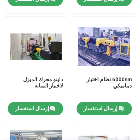
جولة في المصنع
مراقبة الجودة
اتصل بنا
أخبار
6000nm نظام اختبار
داينو محرك الديزل
ديناميكي
لاختبار المتانة
الحالات
إرسال استفسار
إرسال استفسار
مقياس قوة عزم الدوران
دينامومتر عالي السرعة