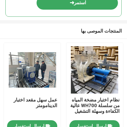
استمر
المنتجات الموصى بها
المنزل
نظام اختبار مضخة المياه
عمل سهل مقعد اختبار
من سلسلة WH700 عالية
الدينامومتر
المنتجات
الكفاءة وسهلة التشغيل
حولنا
إرسال استفسار
إرسال استفسار