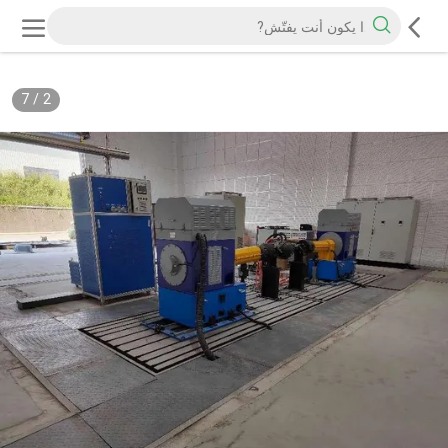
7
/
2