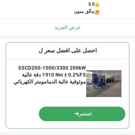
5.0
يدقّق ممون
عرض المزيد
احصل على افضل سعر ل
SSCD200-1000/3300 200kW
1910 Nm ± 0.2%FS دقة عالية
موثوقية عالية الدينامومتر الكهربائي
نظام مقعد الاختبار لاختبار أداء
المحور
استمر