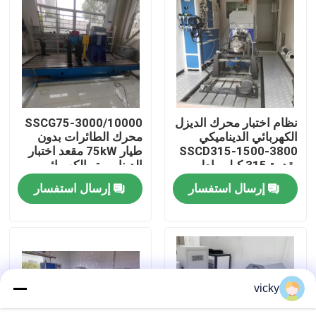
جولة في المصنع
مراقبة الجودة
نظام اختبار محرك الديزل
SSCG75-3000/10000
اتصل بنا
الكهربائي الديناميكي
محرك الطائرات بدون
SSCD315-1500-3800
طيار 75kW مقعد اختبار
بقدرة 315 كيلو واط
الدينامومتر الكهربائي
أخبار
إرسال استفسار
إرسال استفسار
الحالات
مقياس قوة عزم الدوران
vicky
دينامومتر عالي السرعة