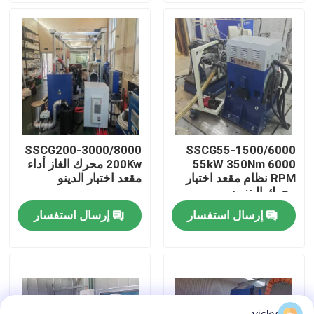
جولة في المصنع
مراقبة الجودة
اتصل بنا
SSCG200-3000/8000
SSCG55-1500/6000
55kW 350Nm 6000
200Kw محرك الغاز أداء
أخبار
RPM نظام مقعد اختبار
مقعد اختبار الدينو
محرك البنزين
إرسال استفسار
إرسال استفسار
الحالات
مقياس قوة عزم الدوران
دينامومتر عالي السرعة