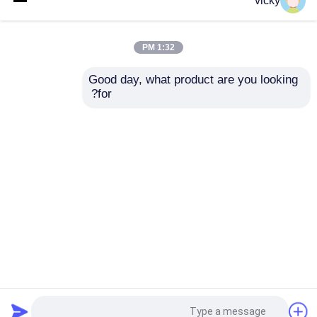
vicky
اختبار دينامومتر المحرك
1:32 PM
Good day, what product are you looking 
مقياس قوة اختبار المحرك
مقعد اختبار المحرك
SSCD15-1000/4500
for?
500Kw اختبار أداء
مقعد اختبار دينامومتر
مقياس ديناميكي لعزم
أداء محرك الديزل 15
الدوران الكبير AC
كيلوواط
دينامومتر ناقل الحركة
إرسال استفسار
إرسال استفسار
مقياس دينامومتر التيار المتردد
منزل
حول نا
اتصل بنا
Desktop Site
مقعد الاختبار الديناميكي
خريطة الموقع
Privacy Policy
جهاز قياس استهلاك الوقود
جودة
مقياس قوة عزم الدوران
مصنع الصين.Copyright
© 2026 Seelong Intelligent
مقياس عزم الدوران الرقمي
Technology(Luoyang)Co.,Ltd. All Rights