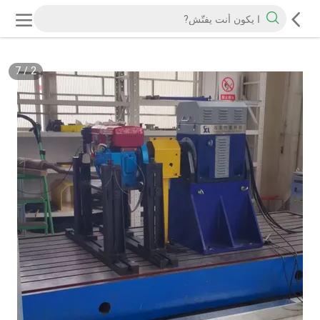
7
/
2