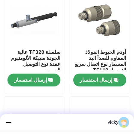
جولة في المصنع
مراقبة الجودة
أودم الخيوط الفولاذ
سلسلة TF320 عالية
اتصل بنا
المقاوم للصدأ اليد
الجودة سبيكة الألومنيوم
المسمار نوع اتصال سريع
عقدة نوع التوصيل
التوصيل TF140
السريع
أخبار
إرسال استفسار
إرسال استفسار
الحالات
مقياس قوة عزم الدوران
vicky
دينامومتر عالي السرعة