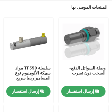
المنتجات الموصى بها
وصلة السوائل الدفع-
سلسلة TF550 مواد
السحب دون تسرب
سبيكة الألومنيوم نوع
المسامير ربط سريع
المنزل
إرسال استفسار
إرسال استفسار
المنتجات
حولنا