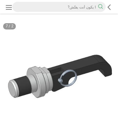
7
/
2