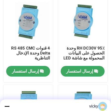
جولة في المصنع
مراقبة الجودة
اتصل بنا
95٪ RH DC30V وحدة
4 قنوات RS 485 CMC
الحصول على البيانات
Delta وحدة الإدخال
المحمولة مع شاشة LED
التناظرية
أخبار
إرسال استفسار
إرسال استفسار
الحالات
مقياس قوة عزم الدوران
vicky
دينامومتر عالي السرعة