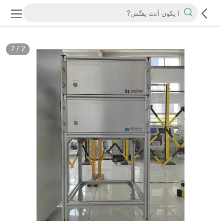
7
/
2