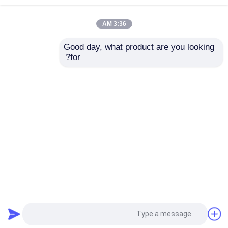
3:36 AM
اختبار دينامومتر المحرك
Good day, what product are you looking 
AV125V 90٪ RH وحدة
5٪ RH 70 ° C تتابع مخرج
for?
مقياس قوة اختبار المحرك
الإدخال الحرارية
وحدة دلتا التناظرية
للإدخال
دينامومتر ناقل الحركة
إرسال استفسار
إرسال استفسار
مقياس دينامومتر التيار المتردد
منزل
حول نا
اتصل بنا
Desktop Site
خريطة الموقع
Privacy Policy
مقعد الاختبار الديناميكي
جهاز قياس استهلاك الوقود
جودة
مقياس قوة عزم الدوران
مصنع الصين.Copyright
© 2026 Seelong Intelligent
Technology(Luoyang)Co.,Ltd. All Rights
مقياس عزم الدوران الرقمي
Reserved.