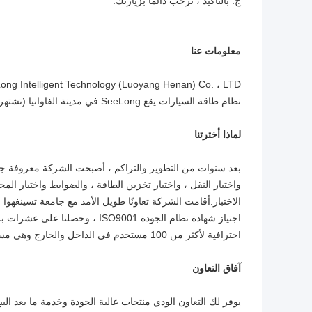
ج: بالتأكيد ، نرحب دائمًا بزيارتك.
معلومات عنا
نظام طاقة السيارات.يقع SeeLong في مدينة الفاوانيا (تشتهر بالفاوانيا) - لويانغ ، وهي أيضًا العاصمة القديمة لـ13 أسرة.
لماذا أخترتنا
بعد سنوات من التطوير والتراكم ، أصبحت الشركة معروفة جيد
واختبار النقل ، واختبار تخزين الطاقة ، والضوابط واختبار ال
الاختبار.أقامت الشركة تعاونًا طويل الأمد مع جامعة تسينغهو
اجتياز شهادة نظام الجودة SO9001
احترافية لأكثر من 100 مستخدم في الداخل والخارج وهي مستمرة الآن وستستمر في المستقبل.
آفاق التعاون
يوفر لك التعاون الودي منتجات عالية الجودة وخدمة ما بعد البيع