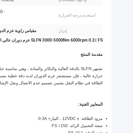
- 20 - 50 ℃
استخدم درجة الحرارة:
إبراز:
مقياس زاوية عزم الدوران الرقمي 00
SLFN 3000-5000Nm 6000rpm 0.2٪ FS عزم دوران عالي السرعة ومقياس سرعة الدوران
مقدمة المنتج
تشتهر SLFN بالدقة العالية والتكاثر والمتانة ، وهي م
الطاقة في نظام النقل.يضمن تصميم عدم الاتصال ونقل الإشارات
المعايير الفنية:
مزود الطاقة: ± 12VDC ، التيار> 0.3A
سعة التحميل الزائد: 150٪ FS
عدم الدقة: 0.1٪ FS