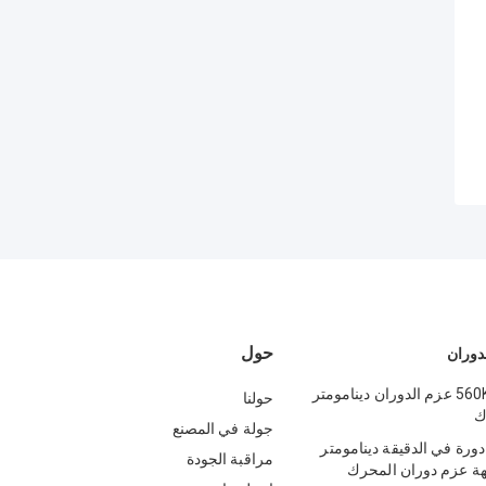
حول
دوران
560KW 6684Nm عزم الدوران دينامومتر
حولنا
ك
جولة في المصنع
75KW 600 دورة في الدقيقة دينامومتر
مراقبة الجودة
هة عزم دوران المحرك