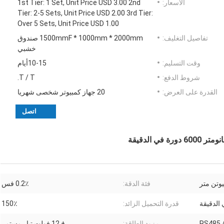
الأسعار:
1st Tier: 1 Set, Unit Price USD 3.00 2nd
Tier: 2-5 Sets, Unit Price USD 2.00 3rd Tier:
Over 5 Sets, Unit Price USD 1.00
تفاصيل التغليف:
1500mmF * 1000mm * 2000mm صندوق
خشبي
وقت التسليم:
10-15أيام
شروط الدفع:
T / T.
القدرة على العرض:
20 جهاز كمبيوتر شخصى شهريا
اتصل
فئة الدقة:
0.2٪ فس
قدرة التحميل الزائد:
150٪
RS485 
مزود الطاقة:
± 12 فولت تيار مستمر