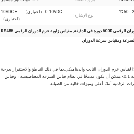
0-10VDC （اختياري） ， ± 10VDC
نوع الإشارة:
（اختياري）
60 دورة في الدقيقة
,
مقياس زاوية عزم الدوران الرقمي RS485
ناسبة جدًا لقياس عزم الدوران الثابت والديناميكي.بما في ذلك التباطؤ والاستقرار بدرجة
حرارة عالية ، فإن مستشعر عزم الدوران لديه دقة خطية بنسبة 0.1٪.يمكن أن يكون مدمجًا في نظام قياس السرعة المغناطيسية ، وقياس
 الرقمية أمانًا أعلى وميزات خالية من الصيانة.