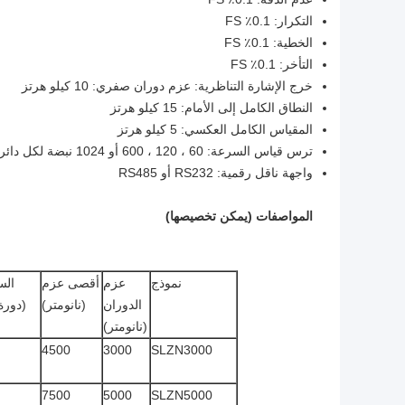
التكرار: 0.1٪ FS
الخطية: 0.1٪ FS
التأخر: 0.1٪ FS
خرج الإشارة التناظرية: عزم دوران صفري: 10 كيلو هرتز
النطاق الكامل إلى الأمام: 15 كيلو هرتز
المقياس الكامل العكسي: 5 كيلو هرتز
ترس قياس السرعة: 60 ، 120 ، 600 أو 1024 نبضة لكل دائرة.
واجهة ناقل رقمية: RS232 أو RS485
المواصفات (يمكن تخصيصها)
نموذج
عزم
أقصى عزم
الس
الدوران
(نانومتر)
(دورة
(نانومتر)
4500
3000
SLZN3000
7500
5000
SLZN5000