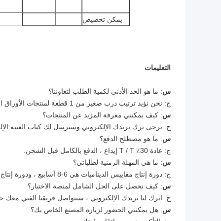
يمكن تخصيص
التعليمات
س
: ما هو الحد الأدنى لكمية الطلب لتعاوننا؟
ج: نحن نؤيد ترتيب درب صغير من 1 قطعة لمنتجات الأوراق المالية.
س
: كيف يمكنني معرفة المزيد عن المنتجات؟
ج: يرجى ترك بريدك الإلكتروني وسنرسل لك كتاب العينة الإل
س
: ما هو مصطلح الدفع؟
ج: عادة 30٪ T / T إيداع ، الدفع بالكامل قبل الشحن.
س
: ما هي المهلة الزمنية لطلباتي؟
ج: دورة إنتاج مقاييس الديناميات هي 6-8 أسابيع ، ودورة إنتاج أجهزة الاستشعار هي 2-3 أسابيع ، والمنتجات الأخرى يرجى الاتصال بنا.
س
: كيف نحصل على الحل الشامل لمنصة الاختبار؟
ج: اترك لنا بريدك الإلكتروني ، سيتواصل فريقنا الفني معك ح
س
: هل يمكنني الحضور لزيارة المصنع الخاص بك؟