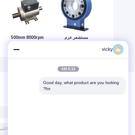
مستشعر عزم
500mm 8000rpm
الدوران عالية السرعة
+/- 0.1٪ FS مقياس
vicky
1000Nm 0.1%FS
عزم الدوران الرقمي
فلنج للاختبار
الديناميكي للنظام
9:32 AM
Good day, what product are you looking 
for?
ترك رسالة