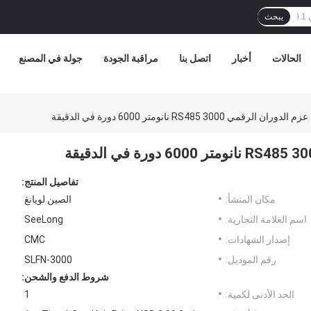
يبحث
الحالات
أخبار
اتصل بنا
مراقبة الجودة
جولة في المصنع
مي RS485 3000 نانومتر 6000 دورة في الدقيقة
تفاصيل المنتج:
مكان المنشأ:
الصين لويانغ
اسم العلامة التجارية:
SeeLong
إصدار الشهادات:
CMC
رقم الموديل:
SLFN-3000
شروط الدفع والشحن:
الحد الأدنى لكمية:
1