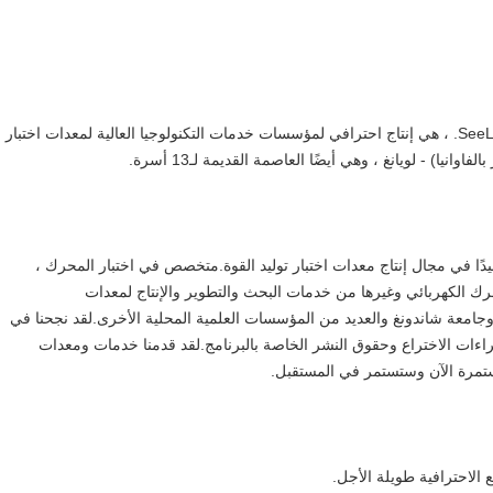
SeeLong Intelligent Technology (Luoyang Henan) Co. ، LTD. ، هي إنتاج احترافي لمؤسسات خدمات التكنولوجيا العالية لمعدات اختبار
ًا في مجال إنتاج معدات اختبار توليد القوة.متخصص في اختبار المحرك ،
محرك الكهربائي وغيرها من خدمات البحث والتطوير والإنتاج لمعدات
ا وجامعة شاندونغ والعديد من المؤسسات العلمية المحلية الأخرى.لقد نجحنا في
I ، وحصلنا على عشرات براءات الاختراع وحقوق النشر الخاصة بالبرنامج.لقد قدمنا ​​خدمات ومعدات
 الاحترافية طويلة الأجل.