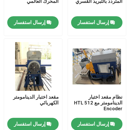
المتردد بالتبريد القسري
المحرك العالمي
جولة في المصنع
إرسال استفسار
إرسال استفسار
مراقبة الجودة
اتصل بنا
أخبار
الحالات
نظام مقعد اختبار
مقعد اختبار الدينامومتر
الدينامومتر مع HTL 512
الكهربائي
مقياس قوة عزم الدوران
Encoder
إرسال استفسار
إرسال استفسار
دينامومتر عالي السرعة