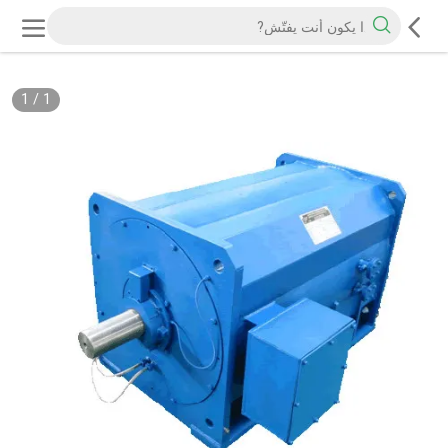
1
/
1