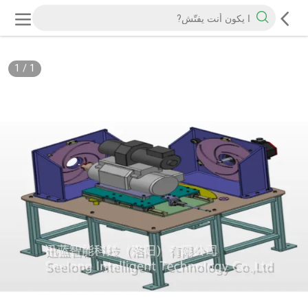
1
/
1