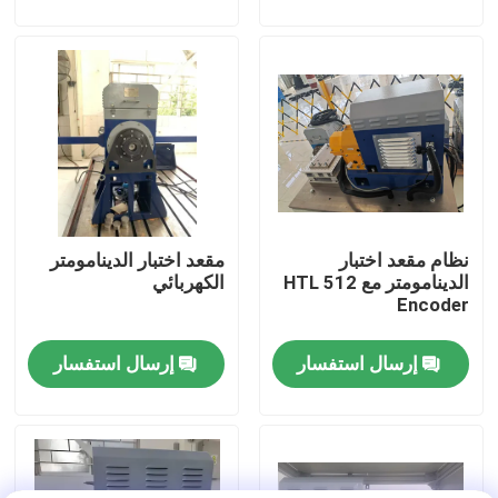
جولة في المصنع
مراقبة الجودة
اتصل بنا
نظام مقعد اختبار
مقعد اختبار الدينامومتر
أخبار
الدينامومتر مع HTL 512
الكهربائي
Encoder
الحالات
إرسال استفسار
إرسال استفسار
مقياس قوة عزم الدوران
دينامومتر عالي السرعة