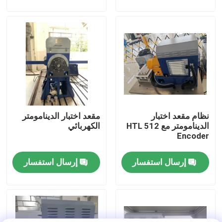
جولة في المصنع
مراقبة الجودة
اتصل بنا
نظام مقعد اختبار
مقعد اختبار الدينامومتر
أخبار
الدينامومتر مع HTL 512
الكهربائي
Encoder
الحالات
إرسال استفسار
إرسال استفسار
مقياس قوة عزم الدوران
دينامومتر عالي السرعة