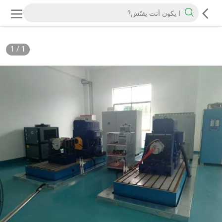
1
/
1