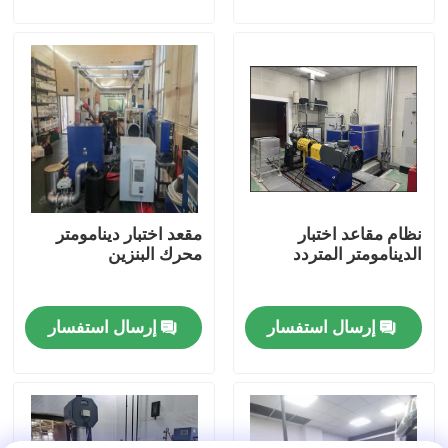
جولة في المصنع
مراقبة الجودة
اتصل بنا
نظام مقاعد اختبار
مقعد اختبار دينامومتر
أخبار
الدينامومتر المتردد
محرك البنزين
الحالات
إرسال استفسار
إرسال استفسار
مقياس قوة عزم الدوران
دينامومتر عالي السرعة