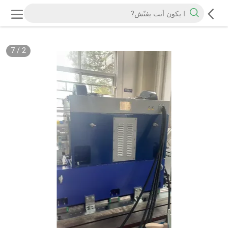
7
/
2