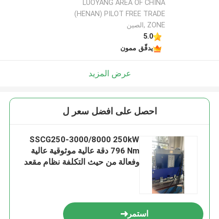
LUOYANG AREA OF CHINA
(HENAN) PILOT FREE TRADE
ZONE ,الصين
5.0
يدقّق ممون
عرض المزيد
احصل على افضل سعر ل
SSCG250-3000/8000 250kW
796 Nm دقة عالية موثوقية عالية
وفعالة من حيث التكلفة نظام مقعد
اختبار الدينامومتر الكهربائي لاختبار
أداء المحرك
استمر