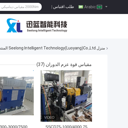
طلب اقتباس
|
Arabic
منزل
Seelong Intelligent Technology(Luoyang)Co.,Ltd المنتجات عبر الإنترنت
مقياس قوة عزم الدوران
(37)
افضل سعر
افضل سعر
00-3000/7500
SSCD75-1000/4000 75