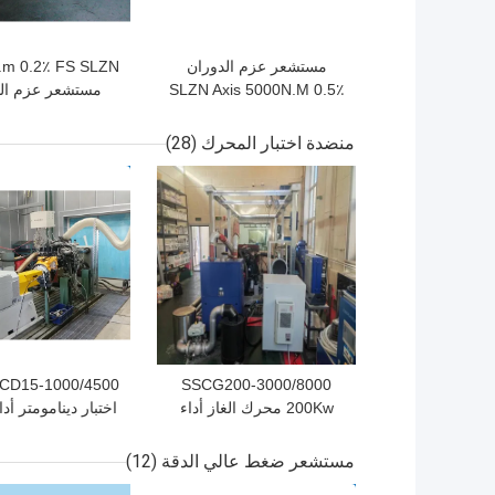
مستشعر عزم الدوران
.m 0.2٪ FS SLZN
SLZN Axis 5000N.M 0.5٪
مستشعر عزم ال
FS لاختبار المحرك وناقل
لاختبار علبة ترو
الحركة
المحرك
منضدة اختبار المحرك
(28)
افضل سعر
افضل سعر
SSCG200-3000/8000
200Kw محرك الغاز أداء
اختبار دينامومتر أ
مقعد اختبار الدينو
الديزل 15 كيلوواط
مستشعر ضغط عالي الدقة
(12)