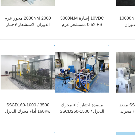
10000N
10VDC إشارة 3000N.M
2000NM 2000 محور عزم
دوران
0.5٪ FS مستشعر عزم
الدوران الاستشعار لاختبار
س محرك
الدوران الديناميكي
محرك علبة التروس
افضل سعر
افضل سعر
SSCD15-1000/4500 مقعد
منضدة اختبار أداء محرك
SSCD160-1000 / 3500
داء محرك
الديزل SSCD250-1500 /
160Kw أداء محرك الديزل
Dyno Test Stand
4000 250Kw