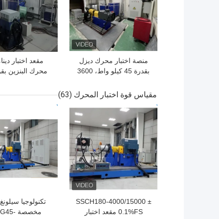
منصة اختبار محرك ديزل
مقعد اختبار دينا
بقدرة 45 كيلو واط، 3600
دورة في الدقيقة، دقة
كيلوواط مع سرع
0.05%FS
9000 دورة في الدقيقة
مقياس قوة اختبار المحرك
(63)
افضل سعر
افضل سعر
SSCH180-4000/15000 ±
تكنولوجيا سيلونغ 
0.1%FS مقعد اختبار
مخصصة 5