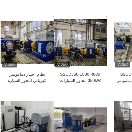
3000/10 45 كيلوواط
دينامومتر التيار المتردد
3000/10000 30 كيلوواط
اختبار
المستخدم في محرك
أداء المحرك سرير اختبار
السيارات عالي السرعة
الدينو
افضل سعر
افضل سعر
SSCD5
SSCD350-1800-4000
نظام اختبار دينامومتر
ينامومتر
350kW محاور السيارات
كهربائي لمحور السيارة
المحور
واختبار ناقل الحركة نظام
SSCD400-1800-4000
مركبات
مقاعد الدينامومتر الكهربائي
ة قياس 0.15% بقدرة
افضل سعر
افضل سعر