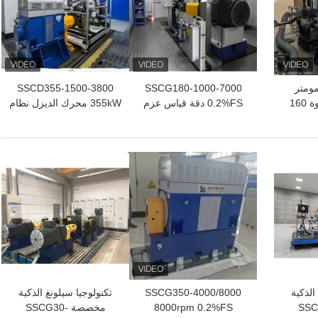
مومتر
SSCG180-1000-7000
SSCD355-1500-3800
محرك البنزين بقوة 160
0.2%FS دقة قياس عزم
355kW محرك الديزل نظام
ة أقصى
الدوران محرك البنزين أداء
مقاعد الدينامومتر الاختبار
اختبار مقعد الدينامومتر
الكهربائي
افضل سعر
افضل سعر
الذكية
SSCG350-4000/8000
تكنولوجيا سيلونغ الذكية
SSCG4-
8000rpm 0.2%FS
مخصصة SSCG30-