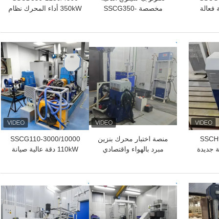
لية فعالة
مخصصة SSCG350-
350kW أداء المحرك نظام
تكلفة
3000/7500 350Kw محرك
الدينامومتر الكهربائي
بار
أداء دينو مقعد الاختبار
ي لاختبار
افضل سعر
افضل سعر
SSCH
منصة اختبار محرك بنزين
SSCG110-3000/10000
قة جديدة
مبرد بالهواء واقتصادي
110kW دقة عالية صيانة
اختبار
التكلفة SSCG120-
سهلة نظام مقعد اختبار
1500/6500 120kW
الدينامومتر الكهربائي لاختبار
360Nm 6500 RPM
أداء المحرك
افضل سعر
افضل سعر