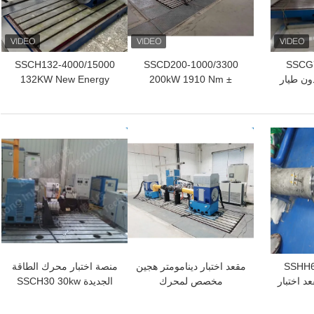
SSCH132-4000/15000
SSCD200-1000/3300
SSCG7
ون طيار
200kW 1910 Nm ±
132KW New Energy
ختبار
0.2%FS دقة عالية موثوقية
Motor Dynamometer
ربائي
عالية الدينامومتر الكهربائي
Test Bench System
نظام مقعد الاختبار لاختبار
افضل سعر
افضل سعر
أداء المحور
SSHH6
مقعد اختبار دينامومتر هجين
منصة اختبار محرك الطاقة
60kw 3 مقعد اختبار
مخصص لمحرك
الجديدة SSCH30 30kw
محرك
64Nm قياس السرعة