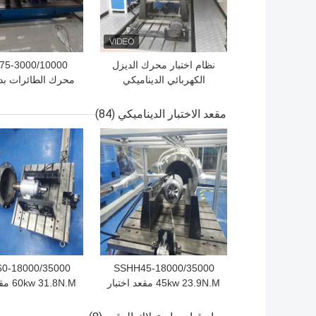
نظام اختبار محرك الديزل
5-3000/10000
الكهربائي الديناميكي
محرك الطائرات بد
SSCD315-1500-3800
75kW مقعد ا
بقدرة 315 كيلو واط
الدينامومتر الكه
مقعد الاختبار الديناميكي
(84)
افضل سعر
افضل سعر
0-18000/35000
SSHH45-18000/35000
45kw 23.9N.M مقعد اختبار
1.8N.M
المحرك الجوي محرك
المحرك الجوي 
توربوجيت
توروبجيكت