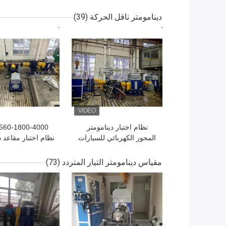
الدينامومتر الكهربائي
000
للطاقة الجديدة
أداء المحرك سرير 
دينامومتر ناقل الحركة
(39)
الدينو
افضل سعر
افضل سعر
نظام اختبار دينامومتر
60-1800-4000
المحور الكهربائي للسيارات
نظام اختبار مقاعد د
SSCD22-1000-4500
كهربائي لاختبار 
وناقل الحركة لل
مقياس دينامومتر التيار المتردد
(73)
بدق
افضل سعر
افضل سعر
560 كيلو واط